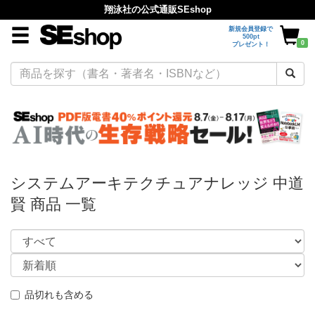
翔泳社の公式通販SEshop
新規会員登録で
500pt
0
プレゼント！
システムアーキテクチュアナレッジ 中道
賢 商品 一覧
品切れも含める