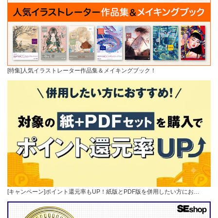
[特集]人気イラストレーター作品集＆メイキングブック！
[キャンペーン]ポイント還元率もUP！紙版とPDF版を併用したい方にお…