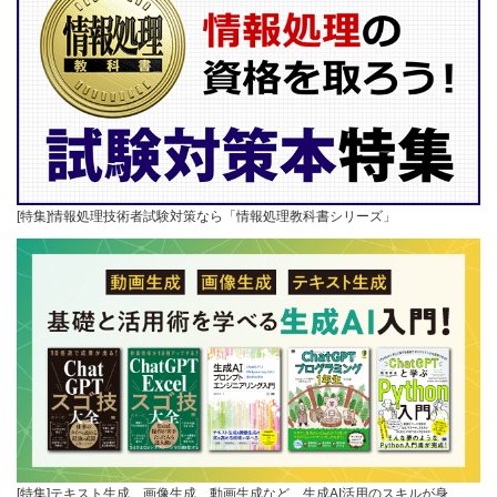
[特集]情報処理技術者試験対策なら「情報処理教科書シリーズ」
[特集]テキスト生成、画像生成、動画生成など、生成AI活用のスキルが身…