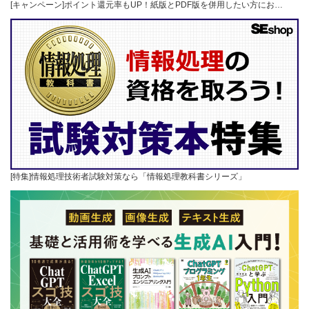
[キャンペーン]ポイント還元率もUP！紙版とPDF版を併用したい方にお…
[特集]情報処理技術者試験対策なら「情報処理教科書シリーズ」