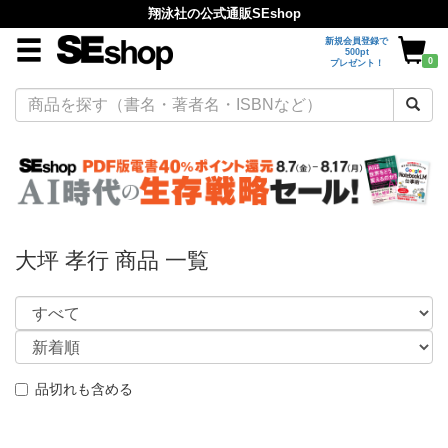
翔泳社の公式通販SEshop
新規会員登録で
500pt
0
プレゼント！
大坪 孝行 商品 一覧
品切れも含める