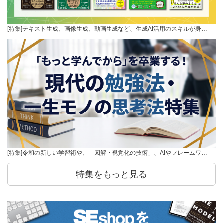
[特集]テキスト生成、画像生成、動画生成など、生成AI活用のスキルが身…
[特集]令和の新しい学習術や、「図解・視覚化の技術」、AIやフレームワ…
特集をもっと見る