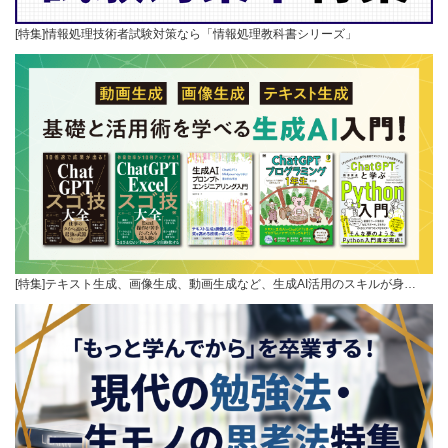
[特集]情報処理技術者試験対策なら「情報処理教科書シリーズ」
[特集]テキスト生成、画像生成、動画生成など、生成AI活用のスキルが身…