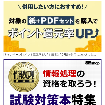
[キャンペーン]ポイント還元率もUP！紙版とPDF版を併用したい方にお…