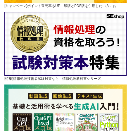
[キャンペーン]ポイント還元率もUP！紙版とPDF版を併用したい方にお…
[特集]情報処理技術者試験対策なら「情報処理教科書シリーズ」