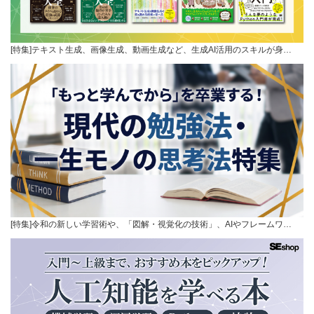
[特集]テキスト生成、画像生成、動画生成など、生成AI活用のスキルが身…
[特集]令和の新しい学習術や、「図解・視覚化の技術」、AIやフレームワ…