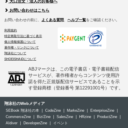
大口注文・法人のお客様へ
お問い合わせはこちら
お問い合わせの前に、
よくある質問
、
ヘルプ一覧
をご確認ください。
利用規約
特定商取引法に基づく表示
個人情報保護について
著作権・リンクについて
翔泳社について
SHOEISHA iDについて
ABJマークは、この電子書店・電子書籍配信
サービスが、著作権者からコンテンツ使用許
諾を得た正規版配信サービスであることを示
す登録商標（登録番号 第12291001号）です。
翔泳社のWebメディア
SEBook 翔泳社の本
|
CodeZine
|
MarkeZine
|
EnterpriseZine
|
CommerceZine
|
Biz/Zine
|
SalesZine
|
HRzine
|
ProductZine
|
AIdiver
|
DeveloperZine
|
イベント