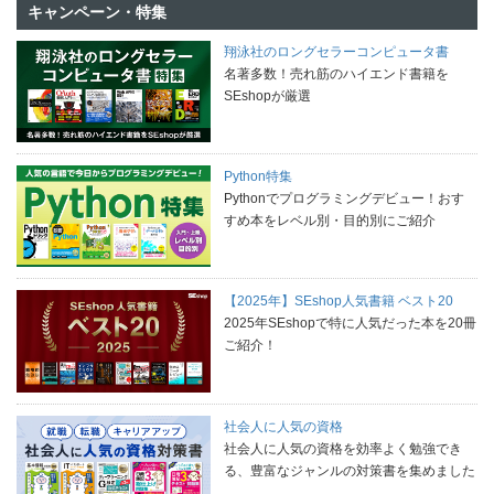
キャンペーン・特集
翔泳社のロングセラーコンピュータ書
名著多数！売れ筋のハイエンド書籍を
SEshopが厳選
Python特集
Pythonでプログラミングデビュー！おす
すめ本をレベル別・目的別にご紹介
【2025年】SEshop人気書籍 ベスト20
2025年SEshopで特に人気だった本を20冊
ご紹介！
社会人に人気の資格
社会人に人気の資格を効率よく勉強でき
る、豊富なジャンルの対策書を集めました