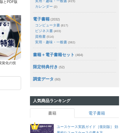
実用・趣味・一般書
(415)
版とPDF版
カレンダー
(2)
電子書籍
(2032)
コンピュータ書
(817)
ビジネス書
(403)
資格書
(514)
実用・趣味・一般書
(382)
書籍＋電子書籍セット
(464)
視覚化の技
限定特典付き
(52)
調査データ
(60)
人気商品ランキング
書籍
電子書籍
ユースケース実践ガイド［復刻版］ 効
果的なユースケースの書き方