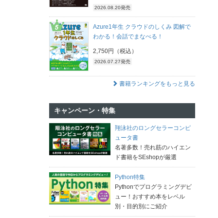
2026.08.20発売
Azure1年生 クラウドのしくみ 図解で
わかる！会話でまなべる！
2,750円（税込）
2026.07.27発売
書籍ランキングをもっと見る
キャンペーン・特集
翔泳社のロングセラーコンピ
ュータ書
名著多数！売れ筋のハイエン
ド書籍をSEshopが厳選
Python特集
Pythonでプログラミングデビ
ュー！おすすめ本をレベル
別・目的別にご紹介