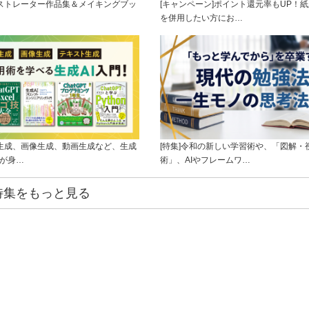
ラストレーター作品集＆メイキングブッ
[キャンペーン]ポイント還元率もUP！紙
を併用したい方にお…
ト生成、画像生成、動画生成など、生成
[特集]令和の新しい学習術や、「図解・
ルが身…
術」、AIやフレームワ…
特集をもっと見る