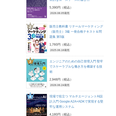
5,390円（税込）
2026.08.05発売
販売士教科書 リテールマーケティング
（販売士）3級 一発合格テキスト＆問
題集 第5版
1,760円（税込）
2025.06.16発売
エンジニアのための自己管理入門 堅牢
でスケーラブルな働き方を構築する技
術
2,948円（税込）
2026.06.24発売
現場で役立つ マルチエージェントAI設
計入門 Google A2A×ADKで実現する堅
牢な運用システム
4,180円（税込）