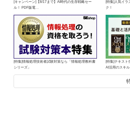
[キャンペーン]【8/17まで】AI時代の生存戦略セー
[特集]人気イ
ル！ PDF版電…
ク！
[特集]情報処理技術者試験対策なら「情報処理教科書
[特集]テキス
シリーズ」
AI活用のスキ