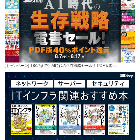
[キャンペーン]【8/17まで】AI時代の生存戦略セール！ PDF版電…