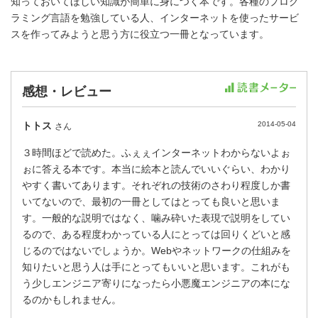
知っておいてほしい知識が簡単に身につく本です。各種のプログ
ラミング言語を勉強している人、インターネットを使ったサービ
スを作ってみようと思う方に役立つ一冊となっています。
感想・レビュー
トトス
2014-05-04
さん
３時間ほどで読めた。ふぇぇインターネットわからないよぉ
ぉに答える本です。本当に絵本と読んでいいぐらい、わかり
やすく書いてあります。それぞれの技術のさわり程度しか書
いてないので、最初の一冊としてはとっても良いと思いま
す。一般的な説明ではなく、噛み砕いた表現で説明をしてい
るので、ある程度わかっている人にとっては回りくどいと感
じるのではないでしょうか。Webやネットワークの仕組みを
知りたいと思う人は手にとってもいいと思います。これがも
う少しエンジニア寄りになったら小悪魔エンジニアの本にな
るのかもしれません。