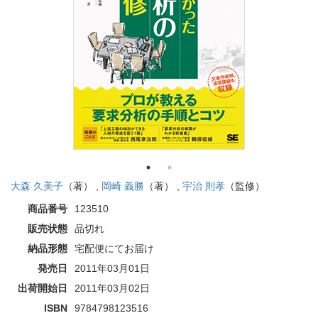
大森 久美子
（著） ,
岡崎 義勝
（著） ,
宇治 則孝
（監修）
商品番号
123510
販売状態
品切れ
納品形態
宅配便にてお届け
発売日
2011年03月01日
出荷開始日
2011年03月02日
ISBN
9784798123516