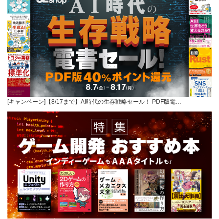
[キャンペーン]【8/17まで】AI時代の生存戦略セール！ PDF版電…