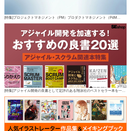
[特集]プロジェクトマネジメント（PM）プロダクトマネジメント（PdM…
[特集]アジャイル開発の良書として定評のある翔泳社のベストセラー本を一…