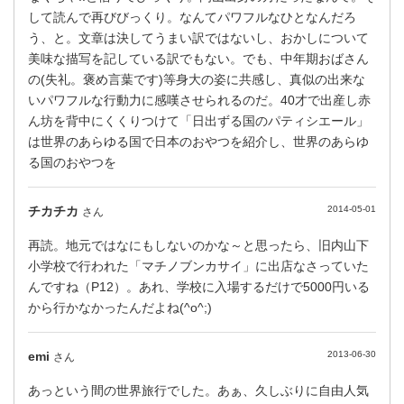
して読んで再びびっくり。なんてパワフルなひとなんだろ
う、と。文章は決してうまい訳ではないし、おかしについて
美味な描写を記している訳でもない。でも、中年期おばさん
の(失礼。褒め言葉です)等身大の姿に共感し、真似の出来な
いパワフルな行動力に感嘆させられるのだ。40才で出産し赤
ん坊を背中にくくりつけて「日出ずる国のパティシエール」
は世界のあらゆる国で日本のおやつを紹介し、世界のあらゆ
る国のおやつを
チカチカ
2014-05-01
さん
再読。地元ではなにもしないのかな～と思ったら、旧内山下
小学校で行われた「マチノブンカサイ」に出店なさっていた
んですね（P12）。あれ、学校に入場するだけで5000円いる
から行かなかったんだよね(^o^;)
emi
2013-06-30
さん
あっという間の世界旅行でした。あぁ、久しぶりに自由人気