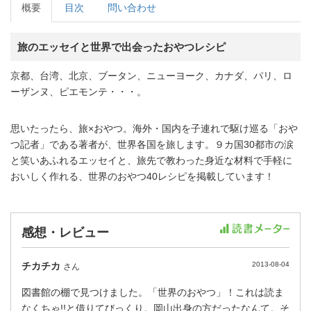
概要
目次
問い合わせ
旅のエッセイと世界で出会ったおやつレシピ
京都、台湾、北京、ブータン、ニューヨーク、カナダ、パリ、ロ
ーザンヌ、ピエモンテ・・・。
思いたったら、旅×おやつ。海外・国内を子連れで駆け巡る「おや
つ記者」である著者が、世界各国を旅します。９カ国30都市の涙
と笑いあふれるエッセイと、旅先で教わった身近な材料で手軽に
おいしく作れる、世界のおやつ40レシピを掲載しています！
感想・レビュー
チカチカ
2013-08-04
さん
図書館の棚で見つけました。「世界のおやつ」！これは読ま
なくちゃ!!と借りてびっくり。岡山出身の方だったなんて。そ