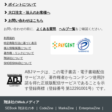
ポイントについて
大口注文・法人のお客様へ
お問い合わせはこちら
お問い合わせの前に、
よくある質問
、
ヘルプ一覧
をご確認ください。
利用規約
特定商取引法に基づく表示
個人情報保護について
著作権・リンクについて
翔泳社について
SHOEISHA iDについて
ABJマークは、この電子書店・電子書籍配信
サービスが、著作権者からコンテンツ使用許
諾を得た正規版配信サービスであることを示
す登録商標（登録番号 第12291001号）です。
翔泳社のWebメディア
SEBook 翔泳社の本
|
CodeZine
|
MarkeZine
|
EnterpriseZine
|