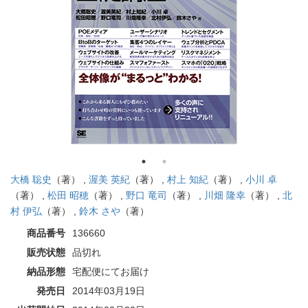
大橋 聡史
（著） ,
渥美 英紀
（著） ,
村上 知紀
（著） ,
小川 卓
（著） ,
松田 昭穂
（著） ,
野口 竜司
（著） ,
川畑 隆幸
（著） ,
北
村 伊弘
（著） ,
鈴木 さや
（著）
商品番号
136660
販売状態
品切れ
納品形態
宅配便にてお届け
発売日
2014年03月19日