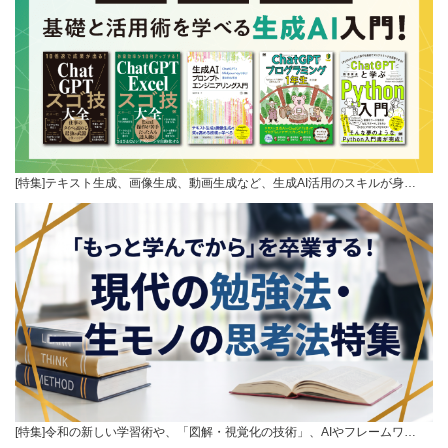
[特集]テキスト生成、画像生成、動画生成など、生成AI活用のスキルが身…
[特集]令和の新しい学習術や、「図解・視覚化の技術」、AIやフレームワ…