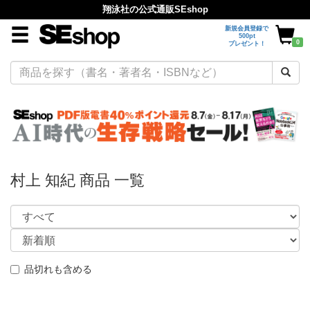
翔泳社の公式通販SEshop
新規会員登録で
500pt
0
プレゼント！
村上 知紀 商品 一覧
品切れも含める