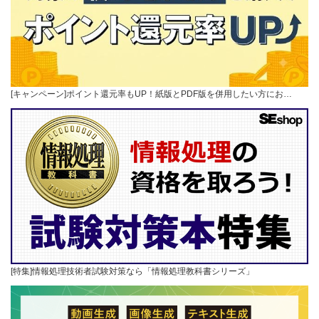
[キャンペーン]ポイント還元率もUP！紙版とPDF版を併用したい方にお…
[特集]情報処理技術者試験対策なら「情報処理教科書シリーズ」