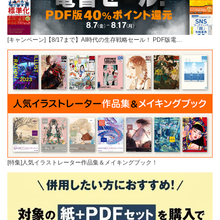
[キャンペーン]【8/17まで】AI時代の生存戦略セール！ PDF版電…
[特集]人気イラストレーター作品集＆メイキングブック！