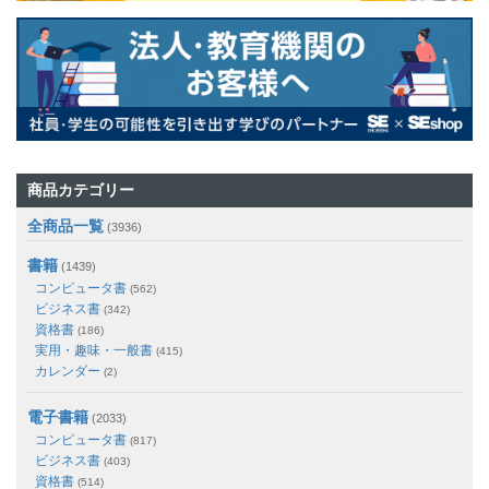
商品カテゴリー
全商品一覧
(3936)
書籍
(1439)
コンピュータ書
(562)
ビジネス書
(342)
資格書
(186)
実用・趣味・一般書
(415)
カレンダー
(2)
電子書籍
(2033)
コンピュータ書
(817)
ビジネス書
(403)
資格書
(514)