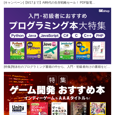
[キャンペーン]【8/17まで】AI時代の生存戦略セール！ PDF版電…
[特集]翔泳社のプログラミング書籍の中から、入門・初級者向けの書籍をピ…