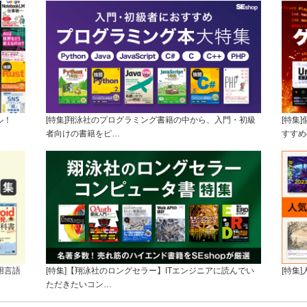
ル！
[特集]翔泳社のプログラミング書籍の中から、入門・初級
[特集
者向けの書籍をピ…
すすめ
用言語
[特集]【翔泳社のロングセラー】ITエンジニアに読んでい
[特集
ただきたいコン…