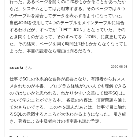
行った。あるページを開くのに20秒もかかることがあったか
らだ。システムとしてはお粗末すぎる。そのページでは５つ
のテーブルを結合してデータを表示するようになっていた。
当然JOINを使用して4つのテーブルをメインテーブルに結合
するわけだが、すべてが「LEFT JOIN」となっていた。その
とき閃くものがあって、そのすべてを「JOIN」に変更してみ
た。その結果、ページを開く時間は1秒もかからなくなってし
まった。本書の読者なら理由は判るだろう。
suzuki
2020-08-03
さん
仕事でSQLの体系的な習得が必要となり、有識者からおスス
メされたのが本書。 プログラム経験がない人でも理解できる
のではないかと思われる、わかりやすい文章にて標準SQLに
ついて学ぶことができる本。 各章の内容は、演習問題を通じ
ておさらいできる。 この本を読んだあとは、仕事で目に触れ
るSQLの意図するところが大体わかるようになった。 引き続
き、著者による中級者向けの指南書も読む予定。
2020-04-25