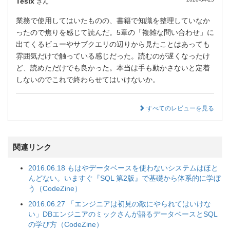
Teslx
さん
業務で使用してはいたものの、書籍で知識を整理していなか
ったので焦りを感じて読んだ。5章の「複雑な問い合わせ」に
出てくるビューやサブクエリの辺りから見たことはあっても
雰囲気だけで触っている感じだった。読むのが遅くなったけ
ど、読めただけでも良かった。本当は手も動かさないと定着
しないのでこれで終わらせてはいけないか。
すべてのレビューを見る
関連リンク
2016.06.18 もはやデータベースを使わないシステムはほと
んどない。いますぐ『SQL 第2版』で基礎から体系的に学ぼ
う（CodeZine）
2016.06.27 「エンジニアは初見の敵にやられてはいけな
い」DBエンジニアのミックさんが語るデータベースとSQL
の学び方（CodeZine）