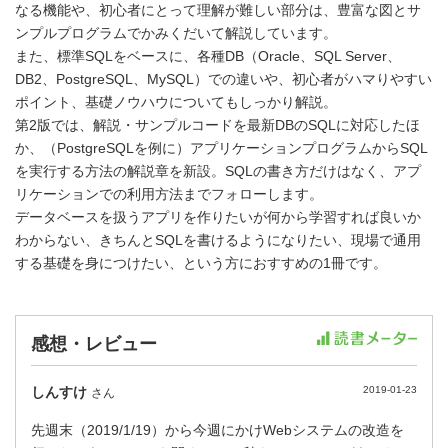
なる機能や、初心者にとって理解が難しい部分は、豊富な図とサ
ンプルプログラムでかみくだいて解説しています。
また、標準SQLをベースに、各種DB（Oracle、SQL Server、
DB2、PostgreSQL、MySQL）での違いや、初心者がハマりやすい
ポイント、基礎ノウハウについてもしっかり解説。
第2版では、解説・サンプルコードを最新DBのSQLに対応したほ
か、（PostgreSQLを例に）アプリケーションプログラムからSQL
を実行する方法の解説章を新設。SQLの書き方だけはなく、アプ
リケーションでの利用方法までフォローします。
データベースを扱うアプリを作りたいが何から学習すれば良いか
わからない、きちんとSQLを書けるようになりたい、現場で通用
する基礎を身につけたい、という方におすすめの1冊です。
感想・レビュー
しんすけ
2019-01-23
さん
先週末（2019/1/19）から今週にかけWebシステムの改造を