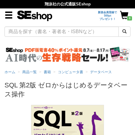
翔泳社の公式通販SEshop
新規会員登録で
500pt
0
プレゼント！
ホーム
商品一覧
書籍
コンピュータ書
データベース
SQL 第2版 ゼロからはじめるデータベー
ス操作