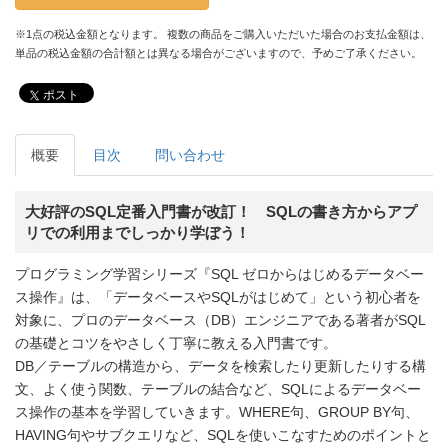
※1点の税込金額となります。 複数の商品をご購入いただいた場合のお支払金額は、
単品の税込金額の合計額とは異なる場合がございますので、予めご了承ください。
ポスト
概要
目次
問い合わせ
大好評のSQL定番入門書が改訂！ SQLの書き方からアプ
リでの利用までしっかり学ぼう！
プログラミング学習シリーズ『SQL ゼロからはじめるデータベー
ス操作』は、「データベースやSQLがはじめて」という初心者を
対象に、プロのデータベース（DB）エンジニアである著者がSQL
の基礎とコツをやさしく丁寧に教える入門書です。
DB／テーブルの構造から、データを検索したり更新したりする構
文、よく使う関数、テーブルの結合など、SQLによるデータベー
ス操作の基本を学習していきます。WHERE句、GROUP BY句、
HAVING句やサブクエリなど、SQLを使いこなすためのポイントと