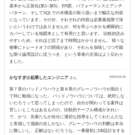
基本から正規化(第1~第5)、ER図、パフォーマンスとアンチ
パターン、そしてSQLでの木構造の取り扱いまで幅広な内容
になっています。その分、それぞれの内容は必要最低限で深
いというわけではありませんが、何を学ぶべきかを網羅的に
カバーしている地図本として有用だと思います。 比較的読み
やすいため、それほど読了まで時間はかかりません。 様々な
物事にトレードオフの関係があり、それらを加味しつつ可能
な限り論理設計に従うべき、という筆者の主張はよく伝わり
ました。
かなすぎ@起業したエンジニア
2020-04-18
さん
第７章のバッドノウハウと第８章のグレーノウハウが面白く
て特に勉強になった。 バッドノウハウについては、絶対しな
いだろうって思ってしまったので、自分が関わってる案件は
苦しいところはあるものの、比較的テーブル構成がきれい
で、かつ、先輩たちが自分に適切な指導をしてくれたんだな
と実感して感謝の念しかない。グレーノウハウの判断は本当
に難しいし、正解はないだろうな。一番最初にDB設計をする