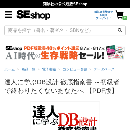
翔泳社の公式通販SEshop
新規会員登録で
500pt
0
プレゼント！
ホーム
商品一覧
電子書籍
コンピュータ書
データベース
達人に学ぶDB設計 徹底指南書 ～初級者
で終わりたくないあなたへ 【PDF版】