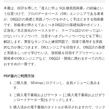
本書は、好評を博した『達人に学ぶ SQL徹底指南書』の続編とい
う位置づけで、プロのデータベース（DB）エンジニアである著者
が、DB設計の基礎と実践ノウハウをやさしく手ほどきする指南書
です。初級者が押さえておくべきDB設計の基礎知識やポイント、
正規化／非正規化のケーススタディ、テーブル設計のやってはい
けないバッドノウハウ、注意すべきグレーノウハウなどを丁寧に
解説します。豊富なサンプルと練習問題で、現場で通用する実践
的な力が身につきます。DBエンジニアを目指す人、DB設計の基礎
と実践をしっかり学びたい人、脱初級を目指すアプリケーション
開発者やDBエンジニアなど、DB設計・開発に携わるすべての方に
おすすめの一冊です。
PDF版のご利用方法
ご購入後、SEshopにログインし、会員メニューに進みま
す。
ご購入電子書籍およびデータ ＞ [ご購入電子書籍およびダウ
ンロードデータ一覧]をクリックします。
購入済みの電子書籍のタイトルが表示されますので、リンク