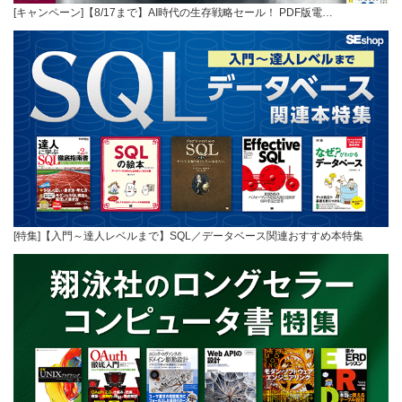
[キャンペーン]【8/17まで】AI時代の生存戦略セール！ PDF版電…
[特集]【入門～達人レベルまで】SQL／データベース関連おすすめ本特集