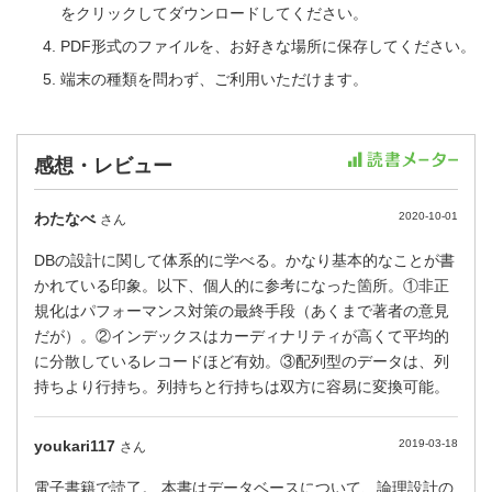
をクリックしてダウンロードしてください。
PDF形式のファイルを、お好きな場所に保存してください。
端末の種類を問わず、ご利用いただけます。
感想・レビュー
わたなべ
2020-10-01
さん
DBの設計に関して体系的に学べる。かなり基本的なことが書
かれている印象。以下、個人的に参考になった箇所。①非正
規化はパフォーマンス対策の最終手段（あくまで著者の意見
だが）。②インデックスはカーディナリティが高くて平均的
に分散しているレコードほど有効。③配列型のデータは、列
持ちより行持ち。列持ちと行持ちは双方に容易に変換可能。
youkari117
2019-03-18
さん
電子書籍で読了。 本書はデータベースについて、論理設計の