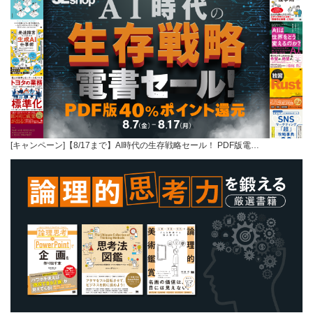
[キャンペーン]【8/17まで】AI時代の生存戦略セール！ PDF版電…