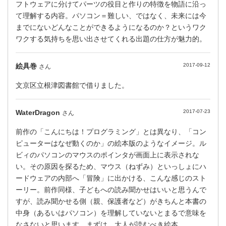
フトウェアに分けてパーツの役目と作りの特徴を物語に沿っ
て理解する内容。パソコン＝難しい、ではなく、未来には今
までにないどんなことができるようになるのか？というワク
ワクする気持ちを思い出させてくれる出題の仕方が魅力的。
絵具巻
2017-09-12
さん
文京区立根津図書館で借りました。
WaterDragon
2017-07-23
さん
前作の「こんにちは！プログラミング」とは異なり、「コン
ピューターはなぜ動くのか」の絵本版のようなイメージ。ル
ビィのパソコンのマウスのポインタが画面上に表示されな
い。その原因を探るため、マウス（ねずみ）といっしょにハ
ードウェアの内部へ「冒険」に出かける、こんな感じのスト
ーリー。前作同様、子どもへの読み聞かせはいいと思うんで
すが、読み聞かせる側（親、保護者など）がきちんと本書の
中身（あるいはパソコン）を理解していないとまるで意味を
なさないと思います。まずは、大人が読むべき絵本。