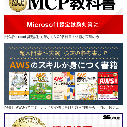
[特集]Microsoft認定試験対策ならMCP教科書！信頼と実績の赤…
[特集]「AWSって何？」という初心者に向けた超入門書から、実践・検定…