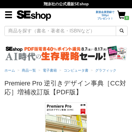
翔泳社の公式通販SEshop
新規会員登録で
500pt
0
プレゼント！
ホーム
商品一覧
電子書籍
コンピュータ書
グラフィック
Premiere Pro 逆引きデザイン事典［CC対
応］増補改訂版【PDF版】