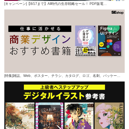
[キャンペーン]【8/17まで】AI時代の生存戦略セール！ PDF版電…
[特集]雑誌、Web、ポスター、チラシ、カタログ、ロゴ、名刺、パッケー…