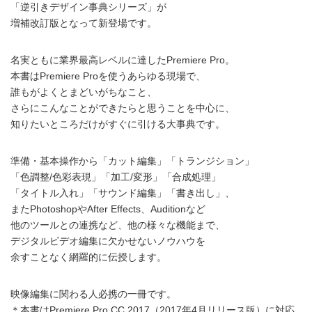
「逆引きデザイン事典シリーズ」が
増補改訂版となって新登場です。
名実ともに業界最高レベルに達したPremiere Pro。
本書はPremiere Proを使うあらゆる現場で、
誰もがよくとまどいがちなこと、
さらにこんなことができたらと思うことを中心に、
知りたいところだけがすぐに引ける大事典です。
準備・基本操作から「カット編集」「トランジション」
「色調整/色彩表現」「加工/変形」「合成処理」
「タイトル入れ」「サウンド編集」「書き出し」、
またPhotoshopやAfter Effects、Auditionなど
他のツールとの連携など、他の様々な機能まで、
デジタルビデオ編集に欠かせないノウハウを
余すことなく網羅的に伝授します。
映像編集に関わる人必携の一冊です。
＊本書はPremiere Pro CC 2017（2017年4月リリース版）に対応