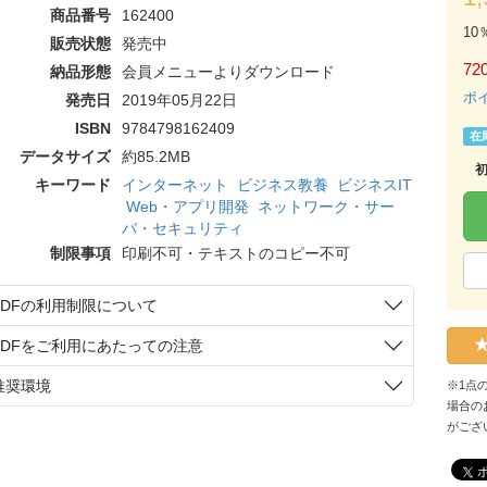
商品番号
162400
10
販売状態
発売中
72
納品形態
会員メニューよりダウンロード
ポ
発売日
2019年05月22日
ISBN
9784798162409
在
データサイズ
約85.2MB
キーワード
インターネット
ビジネス教養
ビジネスIT
Web・アプリ開発
ネットワーク・サー
バ・セキュリティ
制限事項
印刷不可・テキストのコピー不可
PDFの利用制限について
PDFをご利用にあたっての注意
推奨環境
※1点
場合の
がござ