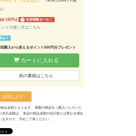
（本体1,800円＋税
％）
0pt (40%)
生存戦略セール！
?
イントの使い方はこちら
庫あり
初回購入から使えるポイント500円分プレゼント
カートに入れる
紙の書籍はこちら
お気に入り
の税込金額となります。 複数の商品をご購入いただいた
お支払金額は、 単品の税込金額の合計額とは異なる場合
いますので、予めご了承ください。
ポスト