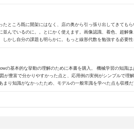
ったところ既に開架にはなく、店の奥から引っ張り出してきてもら
んでいるのに。。とにかく使えます。画像認識、着色、超解像、画像生成
。しかし自分の課題も明らかに。もっと線形代数を勉強する必要性
rFlowの基本的な挙動の理解のために本書を購入。 機械学習の知識はある
 図が豊富で分かりやすかった点と、応用例の実例がシンプルで理解
、あまり知識がなかったため、モデルの一般常識を学べた点も収穫だ