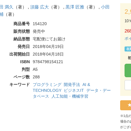
田 満久
（著） ,
須藤 広大
（著） ,
黒澤 匠雅
（著） ,
小田
2
輔
（著）
10
商品番号
154120
268
販売状態
発売中
ポ
納品形態
宅配便にてお届け
発売日
2018年04月19日
在
出荷開始日
2018年04月18日
ISBN
9784798154121
判型
A5
ページ数
288
キーワード
プログラミング
開発手法
AI &
TECHNOLOGY
ビジネスIT
データ・デー
タベース
人工知能・機械学習
※1点
場合の
がござ