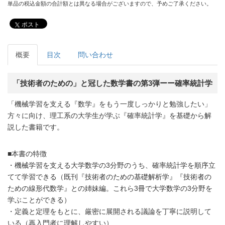
単品の税込金額の合計額とは異なる場合がございますので、予めご了承ください。
ポスト
概要
目次
問い合わせ
「技術者のための」と冠した数学書の第3弾ーー確率統計学
「機械学習を支える『数学』をもう一度しっかりと勉強したい」
方々に向け、理工系の大学生が学ぶ『確率統計学』を基礎から解
説した書籍です。
■本書の特徴
・機械学習を支える大学数学の3分野のうち、確率統計学を順序立
てて学習できる（既刊『技術者のための基礎解析学』『技術者の
ための線形代数学』との姉妹編。これら3冊で大学数学の3分野を
学ぶことができる）
・定義と定理をもとに、厳密に展開される議論を丁寧に説明して
いる（再入門者に理解しやすい）