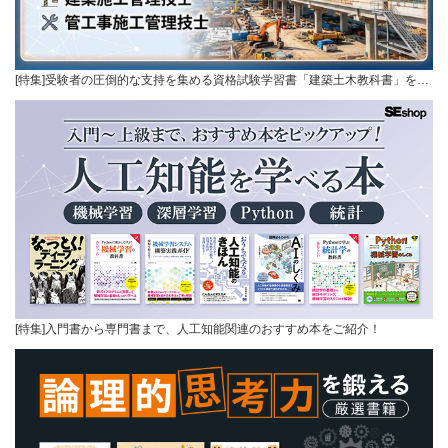
[特集]受験者の圧倒的な支持を集める資格試験学習書「建築土木教科書」を…
[特集]入門書から専門書まで、人工知能関連のおすすめ本をご紹介！