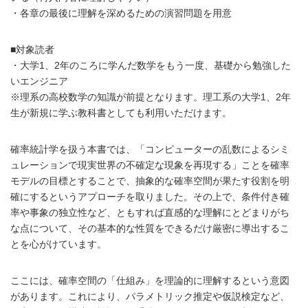
・各章の最後に理解を深めるための演習問題を用意
■対象読者
・大学1、2年のころに学んだ数学をもう一度、基礎から勉強した
いエンジニア
※理系の高校数学の知識が前提となります。理工系の大学1、2年
生が新規に学ぶ教科書としても利用いただけます。
確率統計学を扱う本書では、「コンピューターの乱数によるシミ
ュレーションで現実世界の不確定な現象を再現する」ことを確率
モデルの目標とすることで、抽象的な確率空間が果たす役割を明
確にするというアプローチを取りました。その上で、条件付き確
率や事象の独立性など、ともすれば直感的な理解にとどまりがち
な点について、その基本的な性質をできるだけ厳密に導出するこ
とを心がけています。
ここには、確率空間の「仕組み」を理論的に理解するという意図
があります。これにより、パラメトリック推定や仮説検定など、