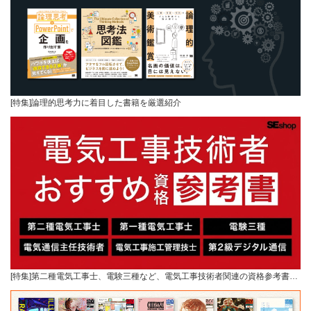
[特集]論理的思考力に着目した書籍を厳選紹介
[特集]第二種電気工事士、電験三種など、電気工事技術者関連の資格参考書…