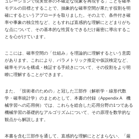
ュレーションで現実世界の不確定な現象を再現する」ことを確率
モデルの目標とすることで、抽象的な確率空間が果たす役割を明
確にするというアプローチを取りました。その上で、条件付き確
率や事象の独立性など、ともすれば直感的な理解にとどまりがち
な点について、その基本的な性質をできるだけ厳密に導出するこ
とを心がけています。
ここには、確率空間の「仕組み」を理論的に理解するという意図
があります。これにより、パラメトリック推定や仮説検定など、
確率モデルを構成・検証する手続きについて、その役割をより明
瞭に理解することができます。
また、「技術者のための」と冠した三部作（解析学・線形代数
学・確率統計学）のまとめとして、本書の付録（Appendix A 機
械学習への応用例）では、これらを総合した応用分野の1つである
機械学習の基礎的なアルゴリズムについて、その原理を数学的な
観点から解説します。
本書を含む三部作を通して、直感的な理解にとどまらない、「厳