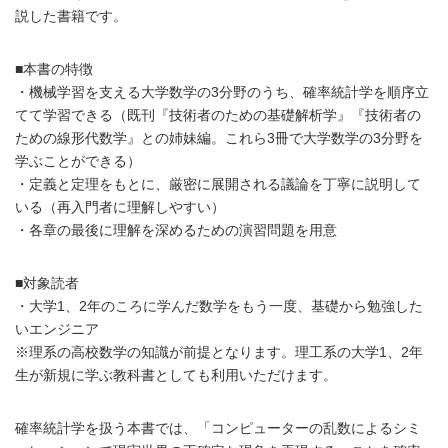
説した書籍です。
■本書の特徴
・機械学習を支える大学数学の3分野のうち、確率統計学を順序立
てて学習できる（既刊『技術者のための基礎解析学』『技術者の
ための線形代数学』との姉妹編。これら3冊で大学数学の3分野を
学ぶことができる）
・定義と定理をもとに、厳密に展開される議論を丁寧に説明して
いる（再入門者に理解しやすい）
・各章の最後に理解を深めるための演習問題を用意
■対象読者
・大学1、2年のころに学んだ数学をもう一度、基礎から勉強した
いエンジニア
※理系の高校数学の知識が前提となります。理工系の大学1、2年
生が新規に学ぶ教科書としても利用いただけます。
確率統計学を扱う本書では、「コンピューターの乱数によるシミ