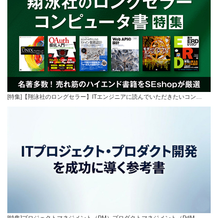
[特集]【翔泳社のロングセラー】ITエンジニアに読んでいただきたいコン…