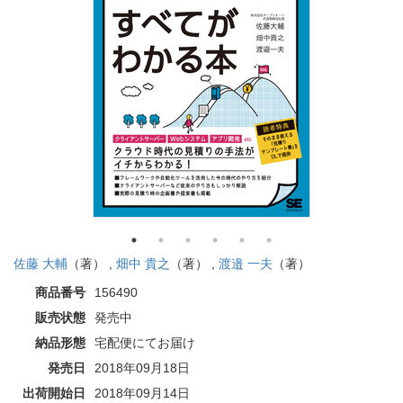
佐藤 大輔
（著） ,
畑中 貴之
（著） ,
渡邉 一夫
（著）
商品番号
156490
販売状態
発売中
納品形態
宅配便にてお届け
発売日
2018年09月18日
出荷開始日
2018年09月14日