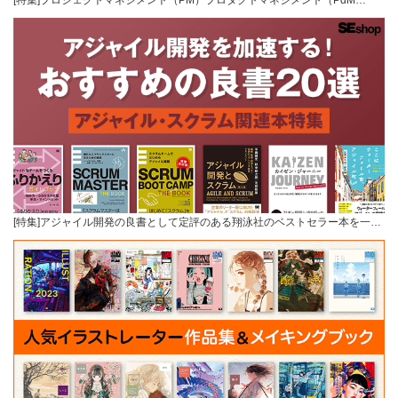
[特集]プロジェクトマネジメント（PM）プロダクトマネジメント（PdM…
[特集]アジャイル開発の良書として定評のある翔泳社のベストセラー本を一…