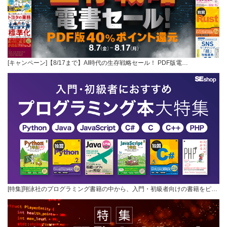
[キャンペーン]【8/17まで】AI時代の生存戦略セール！ PDF版電…
[特集]翔泳社のプログラミング書籍の中から、入門・初級者向けの書籍をピ…