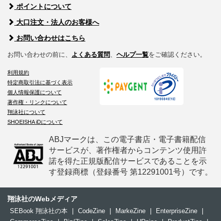
ポイントについて
大口注文・法人のお客様へ
お問い合わせはこちら
お問い合わせの前に、
よくある質問
、
ヘルプ一覧
をご確認ください。
利用規約
特定商取引法に基づく表示
個人情報保護について
著作権・リンクについて
翔泳社について
SHOEISHA iDについて
ABJマークは、この電子書店・電子書籍配信
サービスが、著作権者からコンテンツ使用許
諾を得た正規版配信サービスであることを示
す登録商標（登録番号 第12291001号）です。
翔泳社のWebメディア
SEBook 翔泳社の本
|
CodeZine
|
MarkeZine
|
EnterpriseZine
|