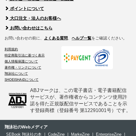
ポイントについて
大口注文・法人のお客様へ
お問い合わせはこちら
お問い合わせの前に、
よくある質問
、
ヘルプ一覧
をご確認ください。
利用規約
特定商取引法に基づく表示
個人情報保護について
著作権・リンクについて
翔泳社について
SHOEISHA iDについて
ABJマークは、この電子書店・電子書籍配信
サービスが、著作権者からコンテンツ使用許
諾を得た正規版配信サービスであることを示
す登録商標（登録番号 第12291001号）です。
翔泳社のWebメディア
SEBook 翔泳社の本
|
CodeZine
|
MarkeZine
|
EnterpriseZine
|