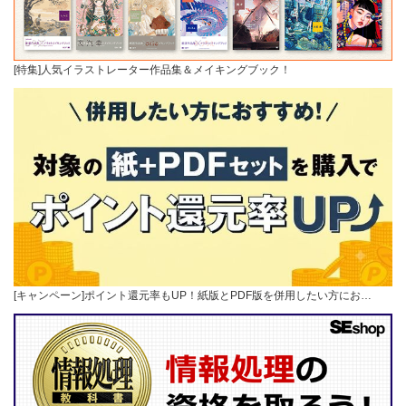
[特集]人気イラストレーター作品集＆メイキングブック！
[キャンペーン]ポイント還元率もUP！紙版とPDF版を併用したい方にお…