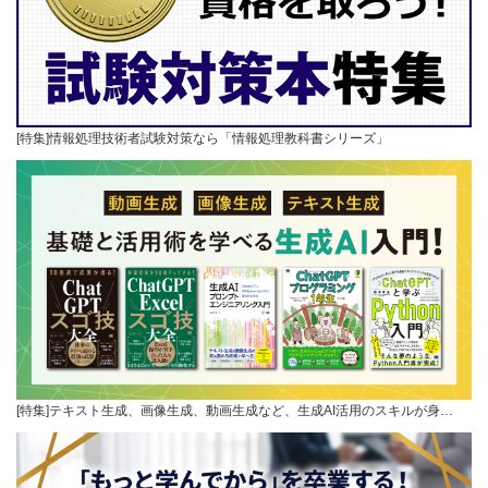
[特集]情報処理技術者試験対策なら「情報処理教科書シリーズ」
[特集]テキスト生成、画像生成、動画生成など、生成AI活用のスキルが身…