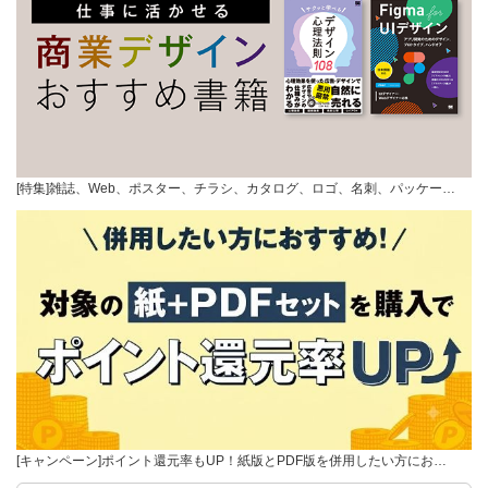
[特集]雑誌、Web、ポスター、チラシ、カタログ、ロゴ、名刺、パッケー…
[キャンペーン]ポイント還元率もUP！紙版とPDF版を併用したい方にお…