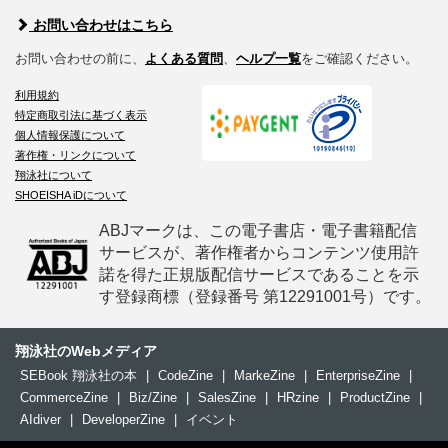
お問い合わせはこちら
お問い合わせの前に、
よくある質問
、
ヘルプ一覧
をご確認ください。
利用規約
特定商取引法に基づく表示
個人情報保護について
著作権・リンクについて
翔泳社について
SHOEISHA iDについて
ABJマークは、この電子書店・電子書籍配信
サービスが、著作権者からコンテンツ使用許
諾を得た正規版配信サービスであることを示
す登録商標（登録番号 第12291001号）です。
翔泳社のWebメディア
SEBook 翔泳社の本
|
CodeZine
|
MarkeZine
|
EnterpriseZine
|
CommerceZine
|
Biz/Zine
|
SalesZine
|
HRzine
|
ProductZine
|
AIdiver
|
DeveloperZine
|
イベント