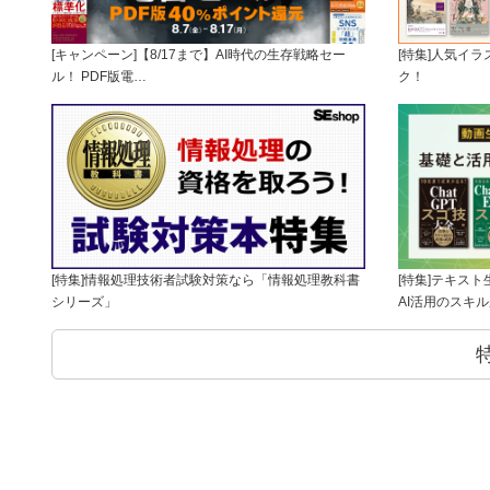
[キャンペーン]【8/17まで】AI時代の生存戦略セー
[特集]人気イ
ル！ PDF版電…
ク！
[特集]情報処理技術者試験対策なら「情報処理教科書
[特集]テキス
シリーズ」
AI活用のスキ