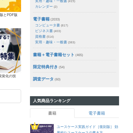
実用・趣味・一般書
(415)
カレンダー
(2)
版とPDF版
電子書籍
(2033)
コンピュータ書
(817)
ビジネス書
(403)
資格書
(514)
実用・趣味・一般書
(383)
書籍＋電子書籍セット
(465)
限定特典付き
(54)
視覚化の技
調査データ
(60)
人気商品ランキング
書籍
電子書籍
ユースケース実践ガイド［復刻版］ 効
果的なユースケースの書き方