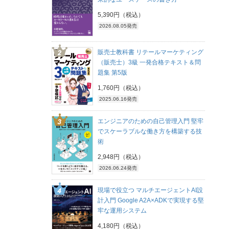
5,390円（税込）
2026.08.05発売
販売士教科書 リテールマーケティング
（販売士）3級 一発合格テキスト＆問
題集 第5版
1,760円（税込）
2025.06.16発売
エンジニアのための自己管理入門 堅牢
でスケーラブルな働き方を構築する技
術
2,948円（税込）
2026.06.24発売
現場で役立つ マルチエージェントAI設
計入門 Google A2A×ADKで実現する堅
牢な運用システム
4,180円（税込）