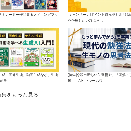
ラストレーター作品集＆メイキングブッ
[キャンペーン]ポイント還元率もUP！紙
を併用したい方にお…
ト生成、画像生成、動画生成など、生成
[特集]令和の新しい学習術や、「図解・
ルが身…
術」、AIやフレームワ…
特集をもっと見る