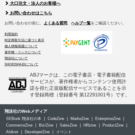
大口注文・法人のお客様へ
お問い合わせはこちら
お問い合わせの前に、
よくある質問
、
ヘルプ一覧
をご確認ください。
利用規約
特定商取引法に基づく表示
個人情報保護について
著作権・リンクについて
翔泳社について
SHOEISHA iDについて
ABJマークは、この電子書店・電子書籍配信
サービスが、著作権者からコンテンツ使用許
諾を得た正規版配信サービスであることを示
す登録商標（登録番号 第12291001号）です。
翔泳社のWebメディア
SEBook 翔泳社の本
|
CodeZine
|
MarkeZine
|
EnterpriseZine
|
CommerceZine
|
Biz/Zine
|
SalesZine
|
HRzine
|
ProductZine
|
AIdiver
|
DeveloperZine
|
イベント