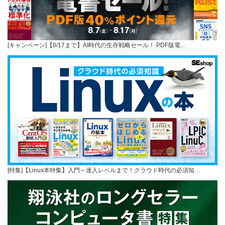
[キャンペーン]【8/17まで】AI時代の生存戦略セール！ PDF版電…
[特集]【Linux本特集】入門～達人レベルまで！クラウド時代の必須知…