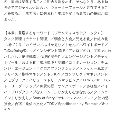
の、周囲は変化することに拒否反応を示す。そんなとき、ある勉
強会でアジャイルと出合い、ウォーターフォールと共存できるこ
とを知る。「無力感」に包まれた現場を変える真希乃の挑戦が始
まった。
【本書に登場するキーワード（プラクティスやテクニック）】
タスク管理（チケット管理）／朝会と夕会／見える化／仕組み化
／場づくり／カイゼン／ふりかえり／ふせん／ホワイトボード／
ToDo/Doing/Done／インシデント管理／アナログの力／問題 vs. わ
たしたち／納得戦略／心理的安全性／エンゲージメント／チャッ
トツール／言える化／環境環境と空間／コラボレーション／チェ
ンジ・エージェント／クロスファンクション／ドラッカー風エク
ササイズ／期待マネジメント／KPT／コンフリクトマネジメント
／モブワーク／バリューストリームマッピング／ECRS／サーバン
ト・リーダーシップ／称賛の壁・サンクスボード／多様性／ハイ
パープロダクティブなチーム／ふりかえりむきなおる／タイムラ
インふりかえり／Story of Story／ナレッジマネジメント／社内勉
強会／合宿／発信の文化／TDD／Specification by Example／8つ
のP