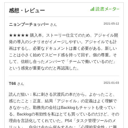
感想・レビュー
ニョンブーチョッパー
2021-05-12
さん
★★★★★ 購入本。ストーリー仕立てのため、アジャイル開
発の導入のシナリオがイメージしやすい。アジャイルでも計
画はするし、必要なドキュメントは書く必要がある。新しい
ことは小さく始めてスピード感を持って回す。個の尊重。そ
して、信頼し合ったメンバーで「チームで働いているのだ」
という感覚が重要なのだと再認識した。
T66
2021-01-03
さん
読んだ狙い：私に刺さる沢渡氏の本だから。よかったこと、
感じたこと：正直、結局「アジャイル」の定義はよく理解で
きなかった。勤務先の会社はBacklogもチャットも使ってい
る。Backlogの有効性を私はとても買っているのだけど、その
理由を言語化してくれていた。P54「タスク管理ツールのメ
リット」。自分は今から何をするか：「心理的安全性」に興