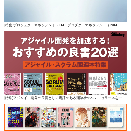
[特集]プロジェクトマネジメント（PM）プロダクトマネジメント（PdM…
[特集]アジャイル開発の良書として定評のある翔泳社のベストセラー本を一…