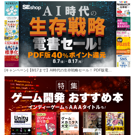
[キャンペーン]【8/17まで】AI時代の生存戦略セール！ PDF版電…