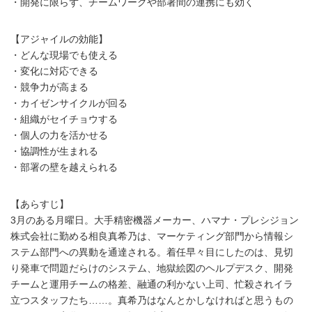
・開発に限らず、チームワークや部署間の連携にも効く
【アジャイルの効能】
・どんな現場でも使える
・変化に対応できる
・競争力が高まる
・カイゼンサイクルが回る
・組織がセイチョウする
・個人の力を活かせる
・協調性が生まれる
・部署の壁を越えられる
【あらすじ】
3月のある月曜日。大手精密機器メーカー、ハマナ・プレシジョン
株式会社に勤める相良真希乃は、マーケティング部門から情報シ
ステム部門への異動を通達される。着任早々目にしたのは、見切
り発車で問題だらけのシステム、地獄絵図のヘルプデスク、開発
チームと運用チームの格差、融通の利かない上司、忙殺されイラ
立つスタッフたち……。真希乃はなんとかしなければと思うもの