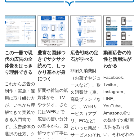
この一冊で現
豊富な図解つ
広告戦略の定
動画広告の特
代の広告の全
きでサクサク
石が学べる
性と活用法が
体像をはっき
読めて、しっ
わかる
非耐久消費財
り理解できる
かり基本が身
Facebook、
（お菓子やジュ
につく
これから広告の
Twitter、
ースなど）、耐
新聞や雑誌の紙
制作・実施・運
Instagram、
久消費財（車、
媒体から、TV
用に取り組む方
LINE、
高級ブランドな
やラジオ、さら
が、いちから理
YouTube、
ど）、WEBサ
にはWEBまで
解できて実践で
Amazonの6つ
ービス（アプ
広告の使い分け
きる入門書で
の媒体での動画
リ、ECなど）
の基本から、図
す。広告媒体の
広告を取り扱
といった商品・
解つきで丁寧に
選択の仕方、ク
い、それぞれの
サービスのそれ