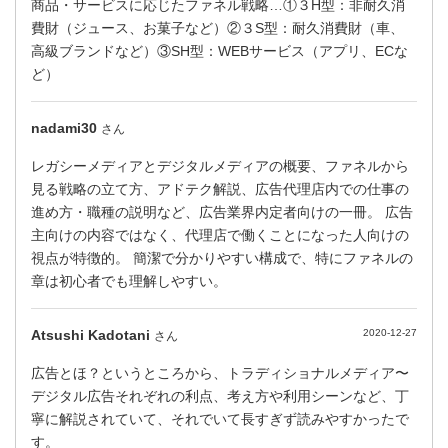
商品・サービスに応じたファネル戦略…①３H型：非耐久消
費財（ジュース、お菓子など）②３S型：耐久消費財（車、
高級ブランドなど）③SH型：WEBサービス（アプリ、ECな
ど）
nadami30
さん
レガシーメディアとデジタルメディアの概要、ファネルから
見る戦略の立て方、アドテク解説、広告代理店内での仕事の
進め方・職種の説明など、広告業界内定者向けの一冊。 広告
主向けの内容ではなく、代理店で働くことになった人向けの
視点が特徴的。 簡潔で分かりやすい構成で、特にファネルの
章は初心者でも理解しやすい。
Atsushi Kadotani
2020-12-27
さん
広告とほ？というところから、トラディショナルメディア〜
デジタル広告それぞれの利点、考え方や利用シーンなど、丁
寧に解説されていて、それでいて長すぎず読みやすかったで
す。