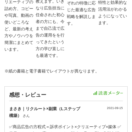
教えます。いき
リエーティブの
特性と効果的な
ぞれの特徴に応
なり広告担当に
詰め方、コピー
活用法がわかる
じた最適な広告
任命された初心
や写真、動画の
ようになってい
戦略を解説しま
者の方にも、今
使いどころな
ます。
す。
まで自己流で広
ど、最新の考え
告の運用をを行
方やノウハウを
ってきたという
簡潔にまとめて
方の学び直しに
います。
も最適です。
※紙の書籍と電子書籍でレイアウトが異なります。
感想・レビュー
まさき｜リクルート×副業（Lステップ
2021-09-15
構築）
さん
✅商品広告の方程式＝訴求ポイント×クリエーティブ×媒体 ✅