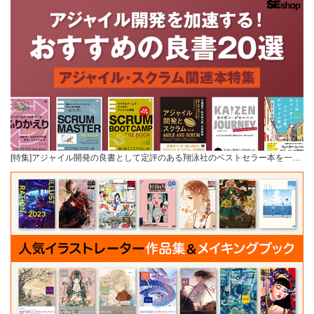
[特集]アジャイル開発の良書として定評のある翔泳社のベストセラー本を一…