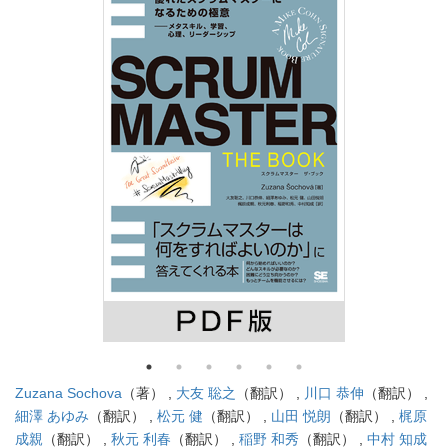
Zuzana Sochova
（著） ,
大友 聡之
（翻訳） ,
川口 恭伸
（翻訳） ,
細澤 あゆみ
（翻訳） ,
松元 健
（翻訳） ,
山田 悦朗
（翻訳） ,
梶原
成親
（翻訳） ,
秋元 利春
（翻訳） ,
稲野 和秀
（翻訳） ,
中村 知成