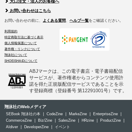
大口注文・法人のお客様へ
お問い合わせはこちら
お問い合わせの前に、
よくある質問
、
ヘルプ一覧
をご確認ください。
利用規約
特定商取引法に基づく表示
個人情報保護について
著作権・リンクについて
翔泳社について
SHOEISHA iDについて
ABJマークは、この電子書店・電子書籍配信
サービスが、著作権者からコンテンツ使用許
諾を得た正規版配信サービスであることを示
す登録商標（登録番号 第12291001号）です。
翔泳社のWebメディア
SEBook 翔泳社の本
|
CodeZine
|
MarkeZine
|
EnterpriseZine
|
CommerceZine
|
Biz/Zine
|
SalesZine
|
HRzine
|
ProductZine
|
AIdiver
|
DeveloperZine
|
イベント