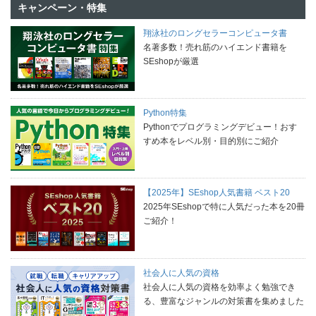
キャンペーン・特集
翔泳社のロングセラーコンピュータ書
名著多数！売れ筋のハイエンド書籍を
SEshopが厳選
Python特集
Pythonでプログラミングデビュー！おす
すめ本をレベル別・目的別にご紹介
【2025年】SEshop人気書籍 ベスト20
2025年SEshopで特に人気だった本を20冊
ご紹介！
社会人に人気の資格
社会人に人気の資格を効率よく勉強でき
る、豊富なジャンルの対策書を集めました