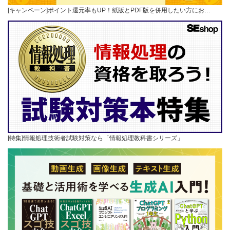
[キャンペーン]ポイント還元率もUP！紙版とPDF版を併用したい方にお…
[特集]情報処理技術者試験対策なら「情報処理教科書シリーズ」