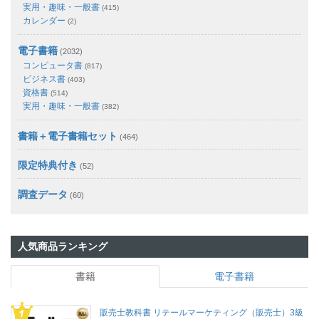
実用・趣味・一般書
(415)
カレンダー
(2)
電子書籍
(2032)
コンピュータ書
(817)
ビジネス書
(403)
資格書
(514)
実用・趣味・一般書
(382)
書籍＋電子書籍セット
(464)
限定特典付き
(52)
調査データ
(60)
人気商品ランキング
書籍
電子書籍
販売士教科書 リテールマーケティング（販売士）3級