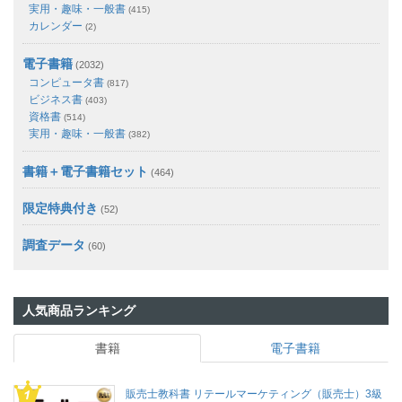
実用・趣味・一般書
(415)
カレンダー
(2)
電子書籍
(2032)
コンピュータ書
(817)
ビジネス書
(403)
資格書
(514)
実用・趣味・一般書
(382)
書籍＋電子書籍セット
(464)
限定特典付き
(52)
調査データ
(60)
人気商品ランキング
書籍
電子書籍
販売士教科書 リテールマーケティング（販売士）3級