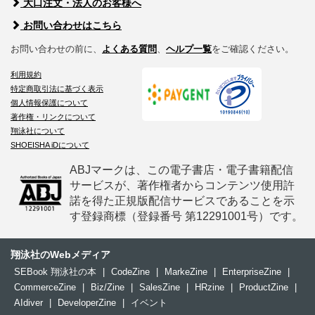
大口注文・法人のお客様へ
お問い合わせはこちら
お問い合わせの前に、
よくある質問
、
ヘルプ一覧
をご確認ください。
利用規約
特定商取引法に基づく表示
個人情報保護について
著作権・リンクについて
翔泳社について
SHOEISHA iDについて
ABJマークは、この電子書店・電子書籍配信
サービスが、著作権者からコンテンツ使用許
諾を得た正規版配信サービスであることを示
す登録商標（登録番号 第12291001号）です。
翔泳社のWebメディア
SEBook 翔泳社の本
|
CodeZine
|
MarkeZine
|
EnterpriseZine
|
CommerceZine
|
Biz/Zine
|
SalesZine
|
HRzine
|
ProductZine
|
AIdiver
|
DeveloperZine
|
イベント