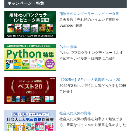
キャンペーン・特集
翔泳社のロングセラーコンピュータ書
名著多数！売れ筋のハイエンド書籍を
SEshopが厳選
Python特集
Pythonでプログラミングデビュー！おす
すめ本をレベル別・目的別にご紹介
【2025年】SEshop人気書籍 ベスト20
2025年SEshopで特に人気だった本を20冊
ご紹介！
社会人に人気の資格
社会人に人気の資格を効率よく勉強でき
る、豊富なジャンルの対策書を集めました