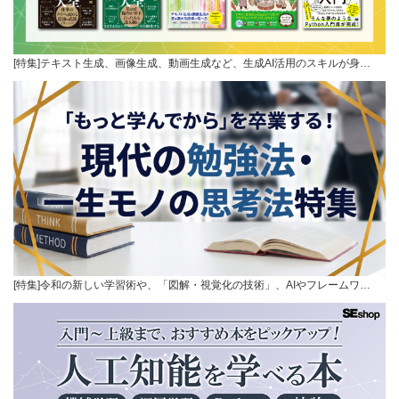
[特集]テキスト生成、画像生成、動画生成など、生成AI活用のスキルが身…
[特集]令和の新しい学習術や、「図解・視覚化の技術」、AIやフレームワ…