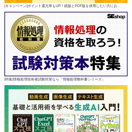
[キャンペーン]ポイント還元率もUP！紙版とPDF版を併用したい方にお…
[特集]情報処理技術者試験対策なら「情報処理教科書シリーズ」