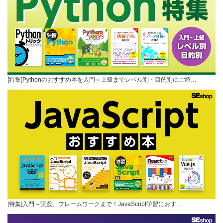
[特集]Pythonのおすすめ本を入門～上級までレベル別・目的別にご紹…
[特集]入門～実践、フレームワークまで！JavaScript学習におす…