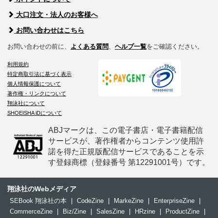
大口注文・法人のお客様へ
お問い合わせはこちら
お問い合わせの前に、
よくある質問
、
ヘルプ一覧
をご確認ください。
利用規約
特定商取引法に基づく表示
個人情報保護について
著作権・リンクについて
翔泳社について
SHOEISHA iDについて
ABJマークは、この電子書店・電子書籍配信
サービスが、著作権者からコンテンツ使用許
諾を得た正規版配信サービスであることを示
す登録商標（登録番号 第12291001号）です。
翔泳社のWebメディア
SEBook 翔泳社の本
|
CodeZine
|
MarkeZine
|
EnterpriseZine
|
CommerceZine
|
Biz/Zine
|
SalesZine
|
HRzine
|
ProductZine
|