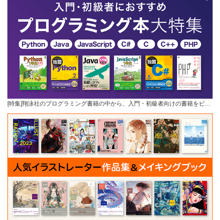
[特集]翔泳社のプログラミング書籍の中から、入門・初級者向けの書籍をピ…