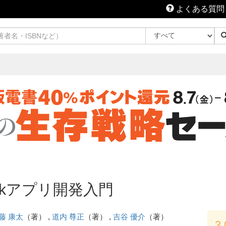
よくある質問
ckアプリ開発入門
藤 康太
（著） ,
道内 尊正
（著） ,
吉谷 優介
（著）
3