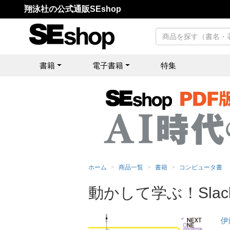
翔泳社の公式通販SEshop
書籍
電子書籍
特集
ホーム
商品一覧
書籍
コンピュータ書
動かして学ぶ！Sla
伊