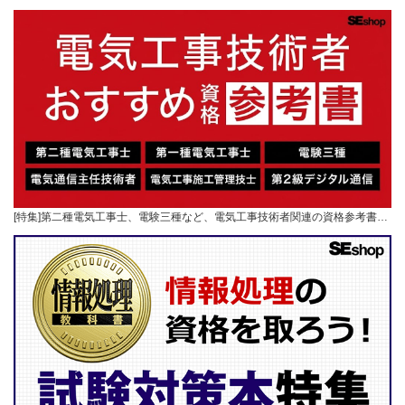
[特集]第二種電気工事士、電験三種など、電気工事技術者関連の資格参考書…