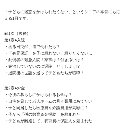
「子どもに迷惑をかけられたくない」というシニアの本音にも応
える1冊です。
■目次（抜粋）
第1章●入院
・ある日突然、道で倒れたら？
・「身元保証」を子に頼れない、頼りたくない…
・配偶者の緊急入院！家事は？付き添いは？
・完治していないのに退院、どうしよう!?
・退院後の世話を巡って子どもたちが喧嘩！
第2章●お金
・今後の暮らしにかけられるお金は？
・自宅を貸して老人ホームの月々費用にあてたい
・子と同居したら医療費や介護費用が高額に？
・子から「孫の教育資金援助」を頼まれた
・子どもが離婚して、養育費の保証人を頼まれた