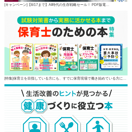
[キャンペーン]【8/17まで】AI時代の生存戦略セール！ PDF版電…
[特集]保育士を目指している方にも、すでに保育現場で働き始めている方に…