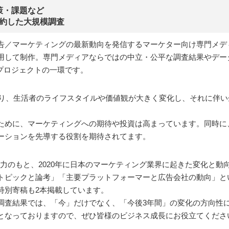
策・課題など
集約した大規模調査
／マーケティングの最新動向を発信するマーケター向け専門メディア「
して制作。専門メディアならではの中立・公平な調査結果やデータを広
」プロジェクトの一環です。
により、生活者のライフスタイルや価値観が大きく変化し、それに伴
ために、マーケティングへの期待や投資は高まっています。同時に
ーションを先導する役割を期待されてます。
の協力のもと、2020年に日本のマーケティング業界に起きた変化と
トピックと論考」「主要プラットフォーマーと広告会社の動向」と
特別寄稿も2本掲載しています。
調査結果では、「今」だけでなく、「今後3年間」の変化の方向性
となっておりますので、ぜひ皆様のビジネス成長にお役立てくださ