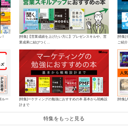
ル！
[特集]【営業成績を上げたい方に】プレゼンスキルや、営
[特集
業成果に結びつく…
ご紹介
新ルー
[特集]ーケティングの勉強におすすめの本 基本から戦略設
[特集
計まで
特集をもっと見る