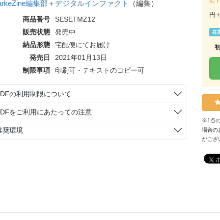
arkeZine編集部＋デジタルインファクト
（編集）
円
商品番号
SESETMZ12
販売状態
発売中
在
納品形態
宅配便にてお届け
発売日
2021年01月13日
制限事項
印刷可・テキストのコピー可
PDFの利用制限について
PDFをご利用にあたっての注意
※1点
推奨環境
場合の
がござ