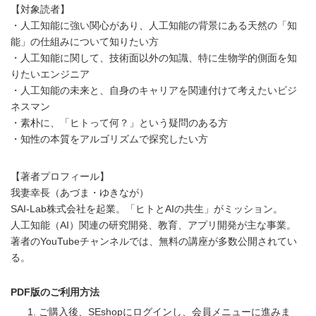
【対象読者】
・人工知能に強い関心があり、人工知能の背景にある天然の「知
能」の仕組みについて知りたい方
・人工知能に関して、技術面以外の知識、特に生物学的側面を知
りたいエンジニア
・人工知能の未来と、自身のキャリアを関連付けて考えたいビジ
ネスマン
・素朴に、「ヒトって何？」という疑問のある方
・知性の本質をアルゴリズムで探究したい方
【著者プロフィール】
我妻幸長（あづま・ゆきなが）
SAI-Lab株式会社を起業。「ヒトとAIの共生」がミッション。
人工知能（AI）関連の研究開発、教育、アプリ開発が主な事業。
著者のYouTubeチャンネルでは、無料の講座が多数公開されてい
る。
PDF版のご利用方法
ご購入後、SEshopにログインし、会員メニューに進みま