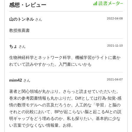
感想・レビュー
山のトンネル
2022-04-08
さん
教授推薦書
ちょ
2021-11-10
さん
生物神経科学とネットワーク科学、機械学習がライトに書か
れていて読みやすかった。入門書にいいかも
mim42
2021-04-07
さん
著者と関心領域が丸かぶり。さらっと読ませていただいた。
巻末の参考図書情報も丸かぶりだ。Diffとしては行為-知覚-感
情の数理モデルへの言及だろうか。人工的な「学習」と脳の
それとの比較において、BPが起こらない脳と起こるAIとの説
明ギャップをどう埋めるのか、私も探りたい。基本的に少な
い言葉で少なくない情報量。お得。