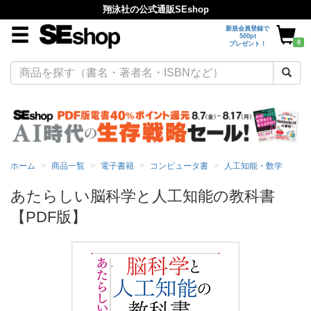
翔泳社の公式通販SEshop
新規会員登録で
500pt
0
プレゼント！
ホーム
商品一覧
電子書籍
コンピュータ書
人工知能・数学
あたらしい脳科学と人工知能の教科書
【PDF版】