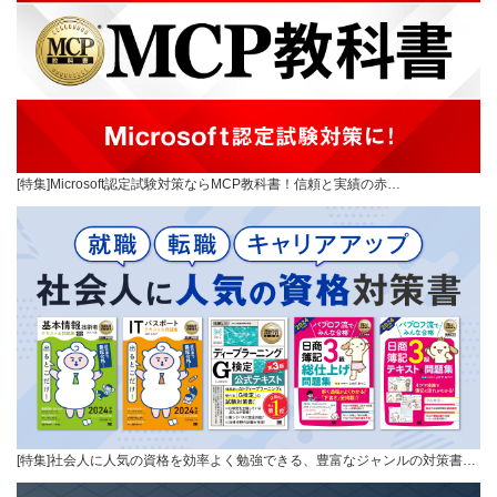
[特集]Microsoft認定試験対策ならMCP教科書！信頼と実績の赤…
[特集]社会人に人気の資格を効率よく勉強できる、豊富なジャンルの対策書…