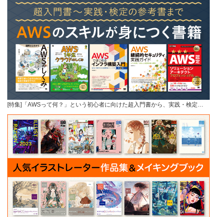
[特集]「AWSって何？」という初心者に向けた超入門書から、実践・検定…