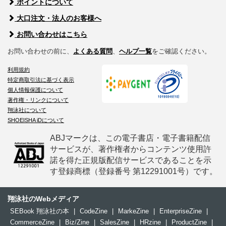
ポイントについて
大口注文・法人のお客様へ
お問い合わせはこちら
お問い合わせの前に、
よくある質問
、
ヘルプ一覧
をご確認ください。
利用規約
特定商取引法に基づく表示
個人情報保護について
著作権・リンクについて
翔泳社について
SHOEISHA iDについて
ABJマークは、この電子書店・電子書籍配信
サービスが、著作権者からコンテンツ使用許
諾を得た正規版配信サービスであることを示
す登録商標（登録番号 第12291001号）です。
翔泳社のWebメディア
SEBook 翔泳社の本
|
CodeZine
|
MarkeZine
|
EnterpriseZine
|
CommerceZine
|
Biz/Zine
|
SalesZine
|
HRzine
|
ProductZine
|