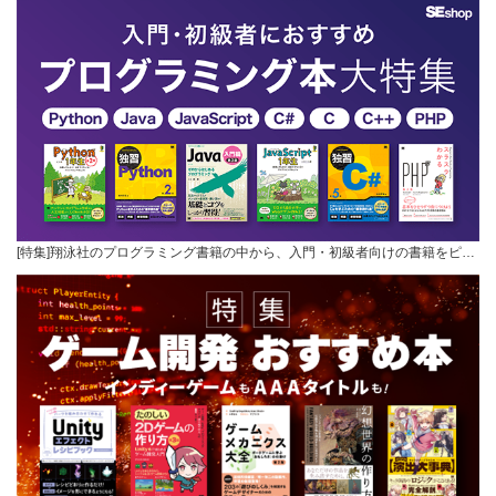
[特集]翔泳社のプログラミング書籍の中から、入門・初級者向けの書籍をピ…