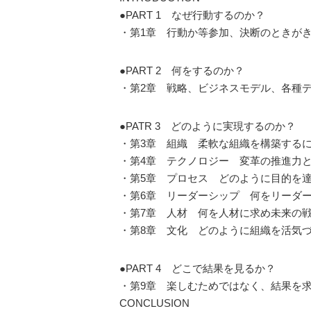
●PART 1 なぜ行動するのか？
・第1章 行動か等参加、決断のときが
●PART 2 何をするのか？
・第2章 戦略、ビジネスモデル、各種
●PATR 3 どのように実現するのか？
・第3章 組織 柔軟な組織を構築する
・第4章 テクノロジー 変革の推進力
・第5章 プロセス どのように目的を
・第6章 リーダーシップ 何をリーダ
・第7章 人材 何を人材に求め未来の
・第8章 文化 どのように組織を活気
●PART 4 どこで結果を見るか？
・第9章 楽しむためではなく、結果を
CONCLUSION