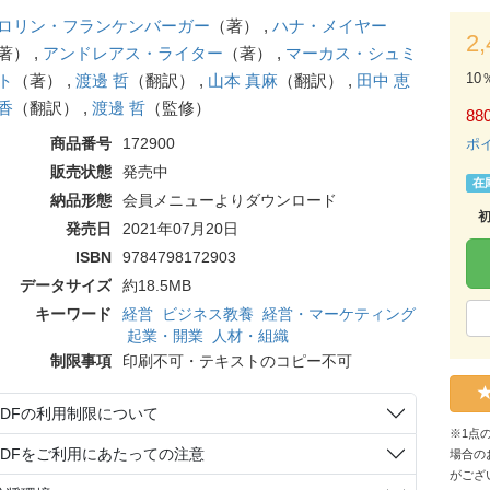
ロリン・フランケンバーガー
（著） ,
ハナ・メイヤー
2
著） ,
アンドレアス・ライター
（著） ,
マーカス・シュミ
10
ト
（著） ,
渡邊 哲
（翻訳） ,
山本 真麻
（翻訳） ,
田中 恵
香
（翻訳） ,
渡邊 哲
（監修）
88
商品番号
172900
ポ
販売状態
発売中
在
納品形態
会員メニューよりダウンロード
発売日
2021年07月20日
ISBN
9784798172903
データサイズ
約18.5MB
キーワード
経営
ビジネス教養
経営・マーケティング
起業・開業
人材・組織
制限事項
印刷不可・テキストのコピー不可
PDFの利用制限について
※1点
PDFをご利用にあたっての注意
場合の
がござ