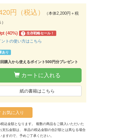
,420円（税込）
（本体2,200円＋税
％）
0pt (40%)
生存戦略セール！
?
イントの使い方はこちら
庫あり
初回購入から使えるポイント500円分プレゼント
カートに入れる
紙の書籍はこちら
お気に入り
の税込金額となります。 複数の商品をご購入いただいた
お支払金額は、 単品の税込金額の合計額とは異なる場合
いますので、予めご了承ください。