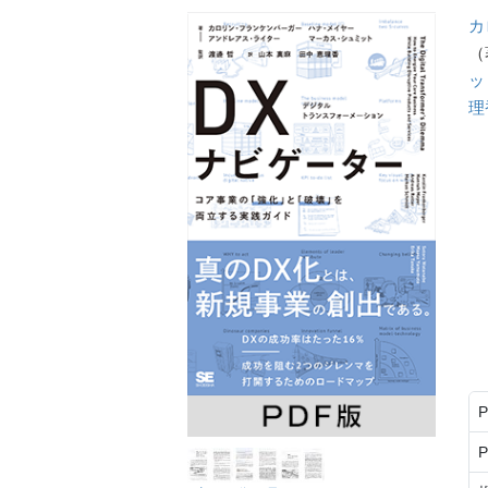
カ
（
ッ
理