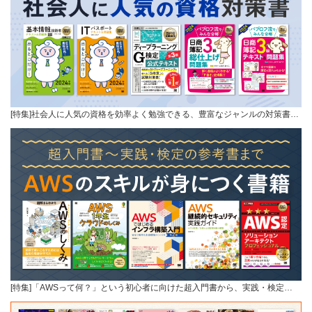
[特集]社会人に人気の資格を効率よく勉強できる、豊富なジャンルの対策書…
[特集]「AWSって何？」という初心者に向けた超入門書から、実践・検定…