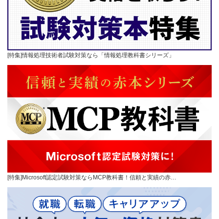
[特集]情報処理技術者試験対策なら「情報処理教科書シリーズ」
[特集]Microsoft認定試験対策ならMCP教科書！信頼と実績の赤…