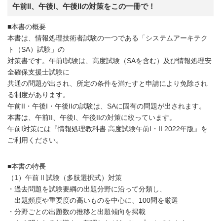
午前II、午後I、午後IIの対策をこの一冊で！
■本書の概要
本書は、情報処理技術者試験の一つである「システムアーキテク
ト（SA）試験」の
対策書です。午前I試験は、高度試験（SAを含む）及び情報処理安
全確保支援士試験に
共通の問題が出され、所定の条件を満たすと申請により免除され
る制度があります。
午前II・午後I・午後IIの試験は、SAに固有の問題が出されます。
本書は、午前II、午後I、午後IIの対策に絞っています。
午前I対策には『情報処理教科書 高度試験午前I・II 2022年版』を
ご利用ください。
■本書の特長
（1）午前Ⅱ試験（多肢選択式）対策
・過去問題を試験要綱の出題分野に沿って分類し、
出題頻度や重要度の高いものを中心に、100問を厳選
・分野ごとの出題数の推移と出題傾向を掲載