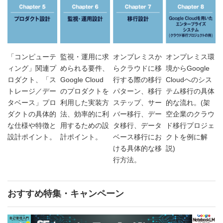
「コンピューテ
監視・運用に求
オンプレミスか
オンプレミス環
ィング」関連プ
められる要件、
らクラウドに移
境からGoogle
ロダクト、「ス
Google Cloud
行する際の移行
Cloudへのシス
トレージ／デー
のプロダクトを
パターン、移行
テム移行の具体
タベース」プロ
利用した実装方
ステップ、サー
的な流れ。(架
ダクトの具体的
法、効率的に利
バー移行、デー
空企業のクラウ
な仕様や特徴と
用するための設
タ移行、データ
ド移行プロジェ
設計ポイント。
計ポイント。
ベース移行にお
クトを例に解
ける具体的な移
説)
行方法。
おすすめ特集・キャンペーン