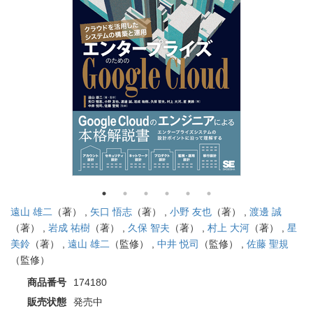
遠山 雄二
（著） ,
矢口 悟志
（著） ,
小野 友也
（著） ,
渡邊 誠
（著） ,
岩成 祐樹
（著） ,
久保 智夫
（著） ,
村上 大河
（著） ,
星
美鈴
（著） ,
遠山 雄二
（監修） ,
中井 悦司
（監修） ,
佐藤 聖規
（監修）
商品番号
174180
販売状態
発売中