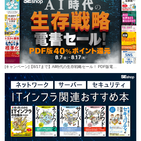
[キャンペーン]【8/17まで】AI時代の生存戦略セール！ PDF版電…