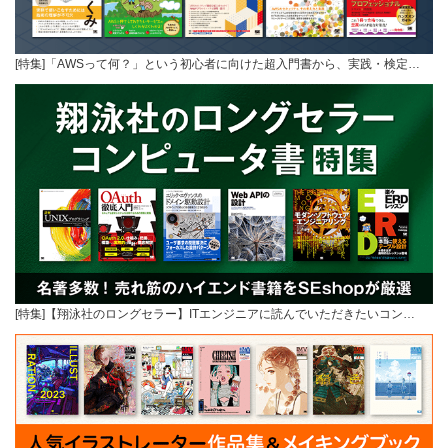
[特集]「AWSって何？」という初心者に向けた超入門書から、実践・検定…
[特集]【翔泳社のロングセラー】ITエンジニアに読んでいただきたいコン…