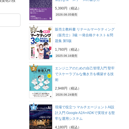
視覚化の技
5,390円（税込）
2026.08.05発売
販売士教科書 リテールマーケティング
（販売士）3級 一発合格テキスト＆問
題集 第5版
1,760円（税込）
2025.06.16発売
エンジニアのための自己管理入門 堅牢
でスケーラブルな働き方を構築する技
術
2,948円（税込）
2026.06.24発売
現場で役立つ マルチエージェントAI設
計入門 Google A2A×ADKで実現する堅
牢な運用システム
4,180円（税込）