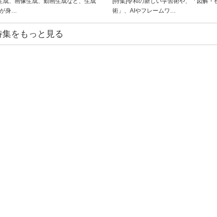
ト生成、画像生成、動画生成など、生成
[特集]令和の新しい学習術や、「図解・
ルが身…
術」、AIやフレームワ…
特集をもっと見る