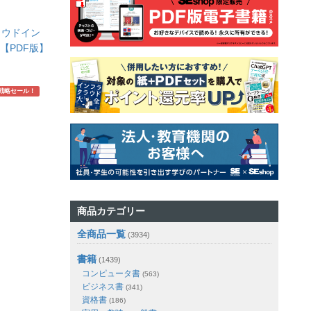
ラウドイン
 【PDF版】
戦略セール！
商品カテゴリー
全商品一覧
(3934)
書籍
(1439)
コンピュータ書
(563)
ビジネス書
(341)
資格書
(186)