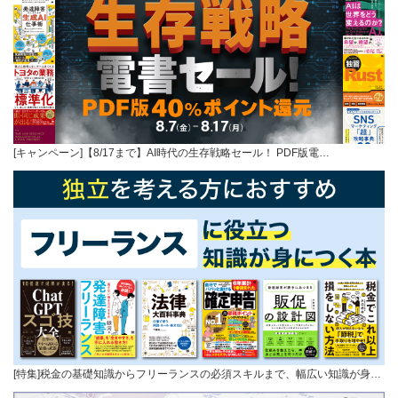
[キャンペーン]【8/17まで】AI時代の生存戦略セール！ PDF版電…
[特集]税金の基礎知識からフリーランスの必須スキルまで、幅広い知識が身…