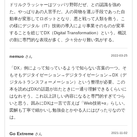
ドリルクラッシャーはツッパリ野郎だぜ、との認識を強め
た。やっぱりあの人苦手だ。人の荷物を運ぶ手段であった自
動車が変形してロボットとなり、悪と戦って人類を救う。こ
の様にデジタル（IT）技術の導入により事業そのものが変革
することを総じてDX（Digital Transformation）という。概説
の割に専門的な表現が多く、少々分かり難い気がする。
nemuo
2022-03-25
さん
「DX」例によって知っているようで知らない言葉の一つ。そ
もそもデジタイゼーション→デジタライゼーション→DX（デ
ジタルトランスフォーメーション）という整理が必要。この
本を読めばDXの話題が出たときに一通り理解できるくらいに
はなれそう。これ以上詳しい内容になると専門的すぎてつら
いと思う。因みにDXは一言で言えば「Web技術+α」らしい。
図解も丁寧で細かいし勉強会とかやる人にはぴったりなので
は。
Go Extreme
2021-11-02
さん