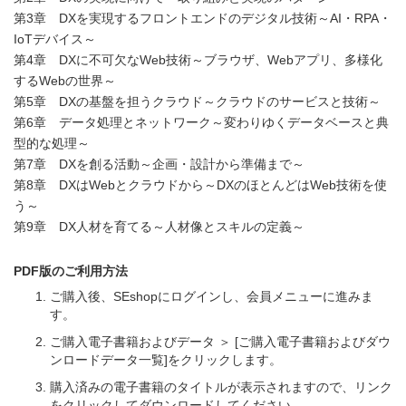
第3章 DXを実現するフロントエンドのデジタル技術～AI・RPA・
IoTデバイス～
第4章 DXに不可欠なWeb技術～ブラウザ、Webアプリ、多様化
するWebの世界～
第5章 DXの基盤を担うクラウド～クラウドのサービスと技術～
第6章 データ処理とネットワーク～変わりゆくデータベースと典
型的な処理～
第7章 DXを創る活動～企画・設計から準備まで～
第8章 DXはWebとクラウドから～DXのほとんどはWeb技術を使
う～
第9章 DX人材を育てる～人材像とスキルの定義～
PDF版のご利用方法
ご購入後、SEshopにログインし、会員メニューに進みま
す。
ご購入電子書籍およびデータ ＞ [ご購入電子書籍およびダウ
ンロードデータ一覧]をクリックします。
購入済みの電子書籍のタイトルが表示されますので、リンク
をクリックしてダウンロードしてください。