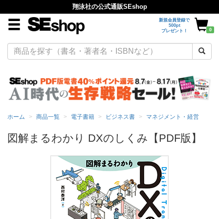
翔泳社の公式通販SEshop
新規会員登録で
500pt
0
プレゼント！
ホーム
商品一覧
電子書籍
ビジネス書
マネジメント・経営
図解まるわかり DXのしくみ【PDF版】