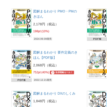
図解まるわかり PMO・PMの
きほん
2,178円（税込）
198pt (10%)
2024.09.09発売
図解まるわかり 要件定義のき
ほん【PDF版】
2,068円（税込）
752pt (40%)
?
生存戦略セール！
2022.12.21発売
図解まるわかり DXのしくみ
1,848円（税込）