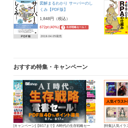
図解まるわかり サーバーのし
くみ【PDF版】
1,848円（税込）
672pt (40%)
?
生存戦略セール！
2019.04.05発売
おすすめ特集・キャンペーン
[キャンペーン]【8/17まで】AI時代の生存戦略セー
[特集]人気イ