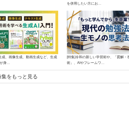
を併用したい方にお…
ト生成、画像生成、動画生成など、生成
[特集]令和の新しい学習術や、「図解・
ルが身…
術」、AIやフレームワ…
特集をもっと見る