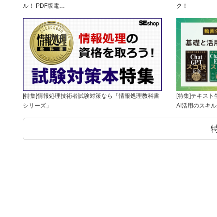
ル！ PDF版電…
ク！
[特集]情報処理技術者試験対策なら「情報処理教科書
[特集]テキス
シリーズ」
AI活用のスキ