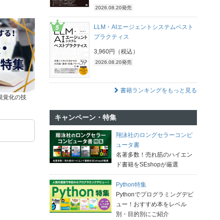
2026.08.20発売
LLM・AIエージェントシステムベスト
プラクティス
3,960円（税込）
2026.08.20発売
書籍ランキングをもっと見る
視覚化の技
キャンペーン・特集
翔泳社のロングセラーコンピ
ュータ書
名著多数！売れ筋のハイエン
ド書籍をSEshopが厳選
Python特集
Pythonでプログラミングデビ
ュー！おすすめ本をレベル
別・目的別にご紹介