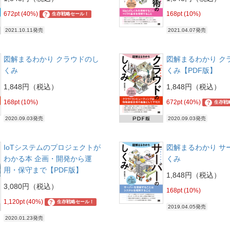
672pt (40%)
168pt (10%)
?
生存戦略セール！
2021.10.11発売
2021.04.07発売
図解まるわかり クラウドのし
図解まるわかり ク
くみ
くみ【PDF版】
1,848円（税込）
1,848円（税込）
168pt (10%)
672pt (40%)
?
生存戦
2020.09.03発売
2020.09.03発売
IoTシステムのプロジェクトが
図解まるわかり サ
わかる本 企画・開発から運
くみ
用・保守まで【PDF版】
1,848円（税込）
3,080円（税込）
168pt (10%)
1,120pt (40%)
?
生存戦略セール！
2019.04.05発売
2020.01.23発売