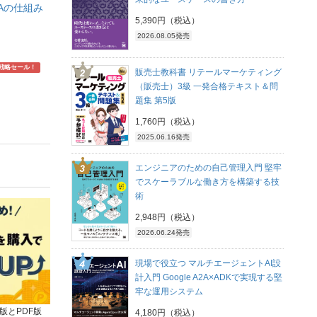
Aの仕組み
5,390円（税込）
2026.08.05発売
戦略セール！
販売士教科書 リテールマーケティング
（販売士）3級 一発合格テキスト＆問
題集 第5版
1,760円（税込）
2025.06.16発売
エンジニアのための自己管理入門 堅牢
でスケーラブルな働き方を構築する技
術
2,948円（税込）
2026.06.24発売
現場で役立つ マルチエージェントAI設
計入門 Google A2A×ADKで実現する堅
牢な運用システム
版とPDF版
4,180円（税込）