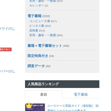
実用・趣味・一般書
(415)
カレンダー
(2)
電子書籍
(2033)
コンピュータ書
(817)
ビジネス書
(403)
ラウドのし
資格書
(514)
実用・趣味・一般書
(383)
書籍＋電子書籍セット
(465)
略セール！
限定特典付き
(54)
調査データ
(60)
ーバーのし
人気商品ランキング
書籍
電子書籍
ユースケース実践ガイド［復刻版］ 効
果的なユースケースの書き方