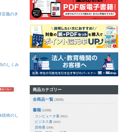
件定義のき
WSのしくみ
商品カテゴリー
略セール！
全商品一覧
(3936)
書籍
(1439)
eb技術のし
コンピュータ書
(562)
ビジネス書
(342)
資格書
(186)