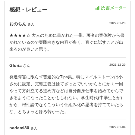
感想・レビュー
おのちん
2022-01-23
さん
★★★★☆:大人のために書かれた一冊。著者の実体験から書
かれているので実践向きな内容が多く、直ぐに試すことが出
来るのが良いと思う。
Gloria
2021-12-29
さん
発達障害に限らず普遍的なTips集。特にマイルストーンは小
さめに設定、完璧主義は捨てざっとでいいからとにかく一回
やって方針立てる進め方などは自分自身仕事を始めてからで
きるようになったことかもしれない。学生時代(中学生とか)
から、根性論でなくこういう仕組み化の思考を持てていたら
な、とちょっとほろ苦かった。
nadami30
2022-01-04
さん