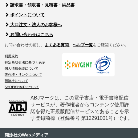
請求書・領収書・見積書・納品書
ポイントについて
大口注文・法人のお客様へ
お問い合わせはこちら
お問い合わせの前に、
よくある質問
、
ヘルプ一覧
をご確認ください。
利用規約
特定商取引法に基づく表示
個人情報保護について
著作権・リンクについて
翔泳社について
SHOEISHA iDについて
ABJマークは、この電子書店・電子書籍配信
サービスが、著作権者からコンテンツ使用許
諾を得た正規版配信サービスであることを示
す登録商標（登録番号 第12291001号）です。
翔泳社のWebメディア