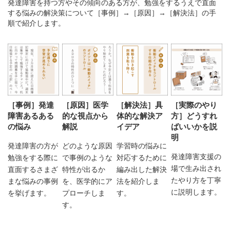
発達障害を持つ方やその傾向のある方が、勉強をするうえで直面
する悩みの解決策について［事例］→［原因］→［解決法］の手
順で紹介します。
［事例］発達
［原因］医学
［解決法］具
［実際のやり
障害あるある
的な視点から
体的な解決ア
方］どうすれ
の悩み
解説
イデア
ばいいかを説
明
発達障害の方が
どのような原因
学習時の悩みに
発達障害支援の
勉強をする際に
で事例のような
対応するために
場で生み出され
直面するさまざ
特性が出るか
編み出した解決
たやり方を丁寧
まな悩みの事例
を、医学的にア
法を紹介しま
に説明します。
を挙げます。
プローチしま
す。
す。