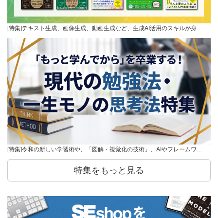
[特集]テキスト生成、画像生成、動画生成など、生成AI活用のスキルが身…
[特集]令和の新しい学習術や、「図解・視覚化の技術」、AIやフレームワ…
特集をもっと見る