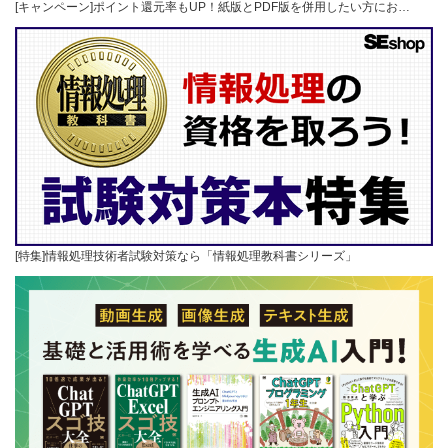
[キャンペーン]ポイント還元率もUP！紙版とPDF版を併用したい方にお…
[特集]情報処理技術者試験対策なら「情報処理教科書シリーズ」