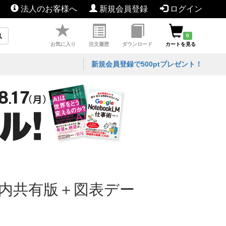
法人のお客様へ
新規会員登録
ログイン
0
お気に入り
注文履歴
ダウンロード
カートを見る
新規会員登録で500ptプレゼント！
人内共有版＋図表デー