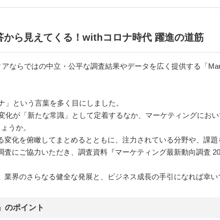
答から見えてくる！withコロナ時代 躍進の道筋
ディアならではの中立・公平な調査結果やデータを広く提供する「MarkeZ
 コロナ」という言葉を多く目にしました。
どの変化が「新たな常識」として定着するなか、マーケティングにお
しょうか。
変化を俯瞰してまとめるとともに、注力されている分野や、課題を明
査にご協力いただき、調査資料『マーケティング最新動向調査 20
、業界のさらなる健全な発展と、ビジネス成長の手引になれば幸い
2』のポイント