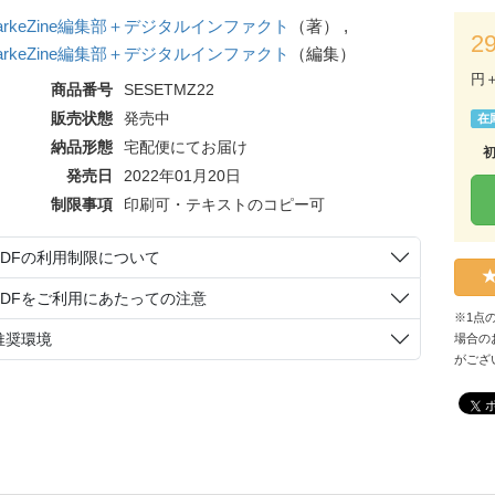
arkeZine編集部＋デジタルインファクト
（著） ,
2
arkeZine編集部＋デジタルインファクト
（編集）
円
商品番号
SESETMZ22
販売状態
発売中
在
納品形態
宅配便にてお届け
発売日
2022年01月20日
制限事項
印刷可・テキストのコピー可
PDFの利用制限について
PDFをご利用にあたっての注意
※1点
推奨環境
場合の
がござ