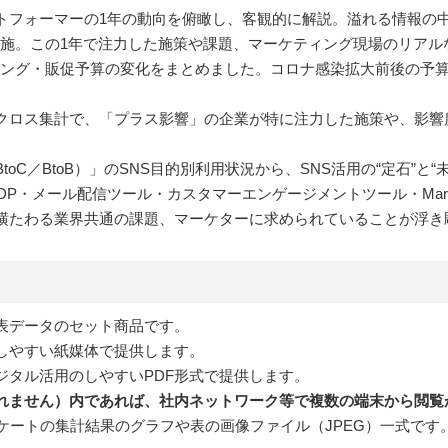
トフォーマーの1年の動向を俯瞰し、客観的に解説。溢れる情報の
を実施。この1年で注力した施策や課題、マーケティング現場のリア
マーケティング・販促予算の変化をまとめました。コロナ感染拡大前後の
クロス集計で、「プラス影響」の企業が特に注力した施策や、影響
oC／BtoB）」のSNS目的別利用状況から、SNS活用の“定石”と
DP・メール配信ツール・カスタマーエンゲージメントツール・Market
横たわる業界共通の課題、マーケターに求められていることが浮き
図表データのセット商品です。
しやすい紙媒体で提供します。
ジタル活用のしやすいPDF形式で提供します。
れません）内であれば、社内ネットワーク等で複数の端末から閲覧
ケートの集計結果のグラフや表の画像ファイル（JPEG）一式で