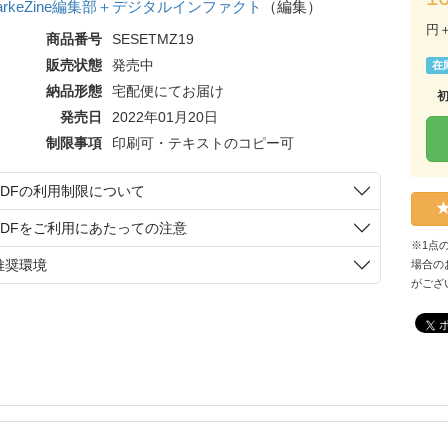
arkeZine編集部＋デジタルインファクト
（編集）
円
商品番号
SESETMZ19
販売状態
発売中
在
納品形態
宅配便にてお届け
発売日
2022年01月20日
制限事項
印刷可・テキストのコピー可
PDFの利用制限について
PDFをご利用にあたっての注意
※1点
推奨環境
場合の
がござ