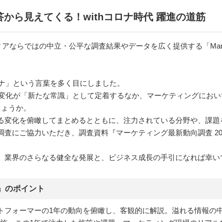
答から見えてくる！withコロナ時代 躍進の道筋
ディアならではの中立・公平な調査結果やデータを広く提供する「MarkeZ
 コロナ」という言葉を多く目にしました。
どの変化が「新たな常識」として定着するなか、マーケティングにお
しょうか。
変化を俯瞰してまとめるとともに、注力されている分野や、課題を明
査にご協力いただき、調査資料『マーケティング最新動向調査 20
、業界のさらなる健全な発展と、ビジネス成長の手引になれば幸い
2』のポイント
トフォーマーの1年の動向を俯瞰し、客観的に解説。溢れる情報の