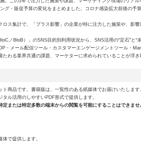
を実施。この1年で注力した施策や課題、マーケティング現場のリア
マーケティング・販促予算の変化をまとめました。コロナ感染拡大前後の
クロス集計で、「プラス影響」の企業が特に注力した施策や、影響
oC／BtoB）」のSNS目的別利用状況から、SNS活用の“定石”と
DP・メール配信ツール・カスタマーエンゲージメントツール・Market
横たわる業界共通の課題、マーケターに求められていることが浮き
セット商品です。書籍版は、一覧性のある紙媒体でお届けいたします
ジタル活用のしやすいPDF形式で提供します。
不特定または特定多数の端末からの閲覧を可能にすることはできませ
媒体で提供します。